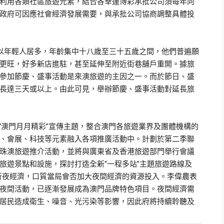
利用各類社區旅遊元素，結合各幸運博彩承批公司須每年向
政府可因應社會經濟發展需要，與承批公司協商調整具體投
以年輕人居多，年齡集中十八歲至三十五歲之間，他們普遍願
更旺，好多新店進駐，甚至延伸至附近街巷舖戶重開。據旅
參加節慶、盛事活動是來澳旅遊的主因之一。而於節日、盛
長達三天或以上。由此可見，舉辦節慶、盛事活動對延長旅
澳門月月精彩”宣傳主題，整合澳門各旅遊業界及團體機構的
、會展、科技等元素融入各項推廣活動中。計劃於第二季聯
珠澳旅遊推介活動，並將與廣東省及香港旅遊部門舉行會議
旅遊景點和設施，探討打造全新“一程多站”主題旅遊路線及
行夜經濟，口質當局會否加大夜間經濟的資源投入。李偉農表
節等夜間活動，已逐漸發展成為澳門品牌特色項目。夜間經濟需
居民造成衛生、噪音、光污染等影響，因此府將持續聆聽及