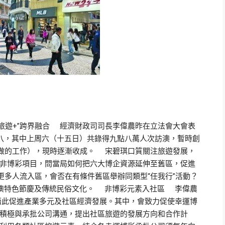
遊+”跨界融合 經濟財政司司長李偉農昨在立法會大會表
八，其中上周六（十五日）共錄得九點八萬人次訪澳，暫時創
（做的工作），現時逐漸收成。 宋碧琪口質關注旅遊發展，
非博彩項目，問當局如何把六大博企資源延伸至舊區，促進
更多人流入區，會否在有條件舊區舉辦同類型“任我行”活動？
本澳特色節慶及傳統民俗文化。 非博彩元素入社區 李偉農
，藉此促進產業多元及社區經濟發展。其中，會致力促使幸運博
積極與承批公司溝通，提出社區旅遊的發展方向和合作計