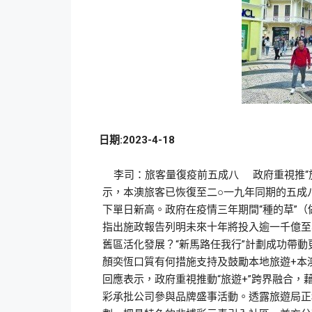
日期:2023-4-18
李司：旅客量復疫前五成八 政府重視推“旅
示，本澳旅客已恢復至二○一九年同期的五成
下單日新高。政府在疫情三年期間“種的草”
指出施政報告列明未來十年將投入逾一千億至
舊區活化發展？“新馬路任我行”計劃成功帶動
顏奕恆口質有何措施支持及鼓勵本地旅遊+
回應表示，政府重視推動“旅遊+”跨界融合
彩承批公司參與品牌盛事活動。透露旅遊局正