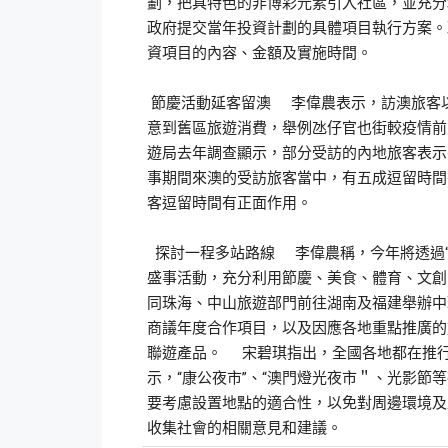
劃，把具特色的非博彩元素引入社區，並充分
政府提交當年投資計劃的具體項目執行方案。
資項目的內容、金額及實施時間。
節慶活動延客留澳 李偉農表示，訪澳旅客
意到舊區旅遊消費，舉例氹仔官也街較疫情前
遊局去年調查顯示，部分受訪的內地旅客表示
事期間來澳的受訪旅客當中，有五成逗留時間
客逗留時間有正面作用。
探討一程多站路線 李偉農稱，今年將透過“
盛事活動，充分利用節慶、美食、體育、文創
同珠海、中山旅遊部門前往湖南及福建舉辦中
商議年度合作項目，以及因應各地重點推廣的
聯遊產品。 宋碧琪指出，全國各地都在推
示，“康公夜市”、“澳門燈光夜市＂、光影
要考慮設置地點的適合性，以免對周邊環境及
收集社會的相關意見和建議。