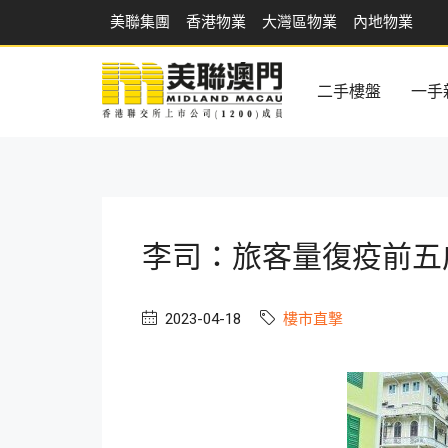
美聯集團
香港物業
大灣區物業
內地物業
二手樓盤
一手
李司：旅客量復疫前五
2023-04-18
樓市直撃