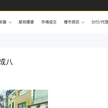
新盤
屋苑樓書
市場成交
樓市資訊
分行/代
成八