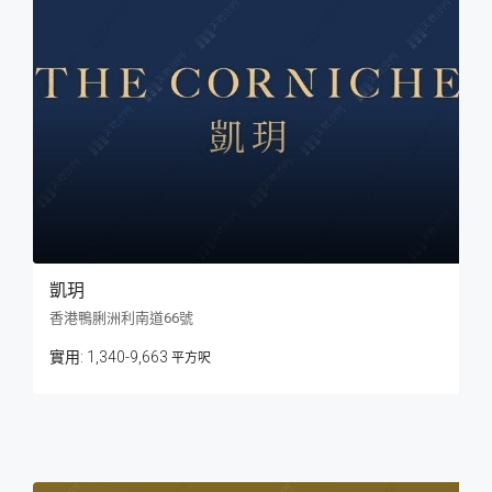
凱玥
香港鴨脷洲利南道66號
1,340-9,663
平方呎