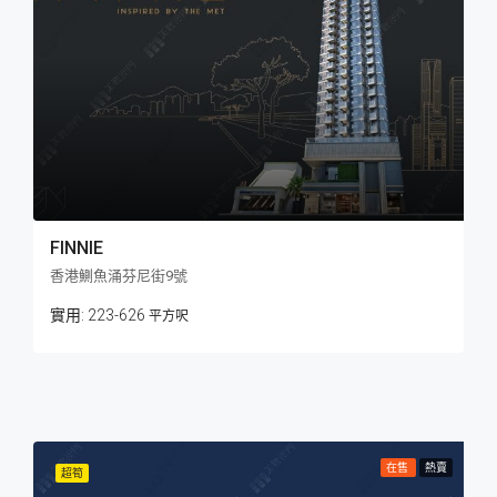
FINNIE
香港鰂魚涌芬尼街9號
223-626
平方呎
在售
熱賣
超筍