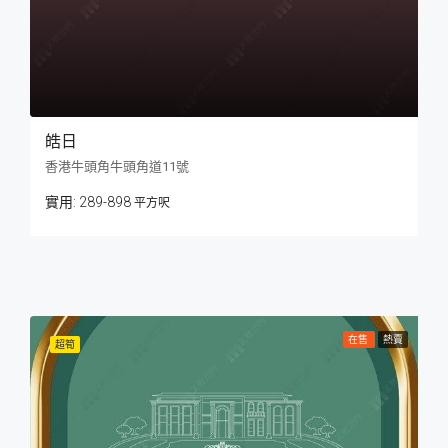
皓日
香港牛頭角牛頭角道11號
289-898
平方呎
在售
熱賣
超筍