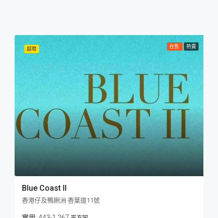
在售
熱賣
超筍
Blue Coast II
香港仔及鴨脷洲 香葉道11號
443-1,267