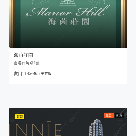
海茵莊園
香港石角路1號
183-866
平方呎
在售
熱賣
超筍