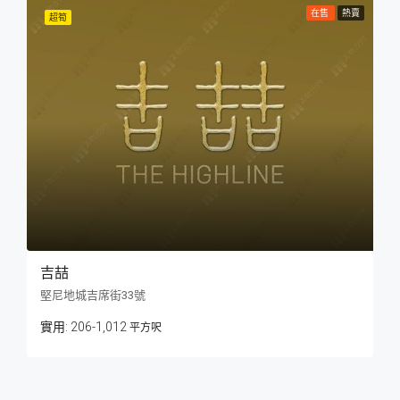
在售
熱賣
超筍
吉喆
堅尼地城吉席街33號
206-1,012
平方呎