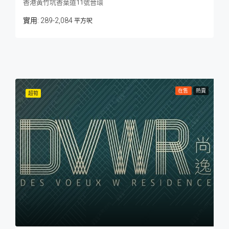
香港黃竹坑香葉道11號晉環
289-2,084
平方呎
在售
熱賣
超筍