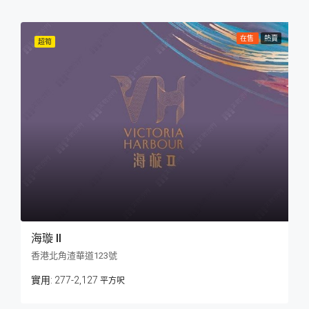
在售
熱賣
超筍
海璇 II
香港北角渣華道123號
277-2,127
平方呎