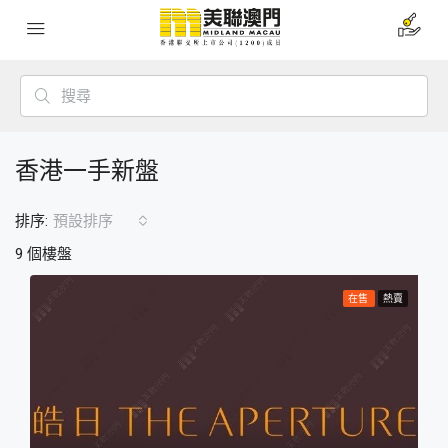
香港一手新盤
排序:
預設排序
9 個樓盤
在售
熱賣