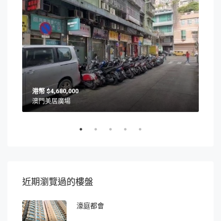
$4,680,000
澳門美居廣場
澳門
近期瀏覽過的樓盤
濠庭都會