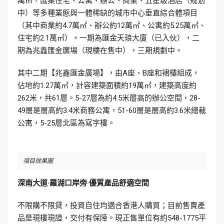
萬㎡，匯集住宅、公寓、辦公、商業、五星级酒店（规划
中）等多種業態與一體稀缺的城市中心垂直綜合體項目
（其中商業約4.7萬㎡、辦公約12萬㎡、公寓約5.25萬㎡、
住宅約2.1萬㎡）。一期為匯金天琅大廈（已入伙），二
期為兆鑫匯金廣場（現樓在售中），三期規劃中。
其中二期【兆鑫匯金廣場】，由A座、B座和裙樓組成，
佔地約1.27萬㎡，計容建築面積約19萬㎡，建築高度約
262米，共61層。5-27層為約4.5米層高的辦公空間，28-
49層是層高約3.4米商務公寓，51-60層是層高約3.6米總裁
公寓，5-25層北區為寫字樓。
項目效果圖
深南大道·羅湖口岸旁·優質產品舒適空間
不限購不限貸，投資自住均適合香港人購買；目前售賣產
品是現樓現證，交付有保障。現正售單位有約548-1775平