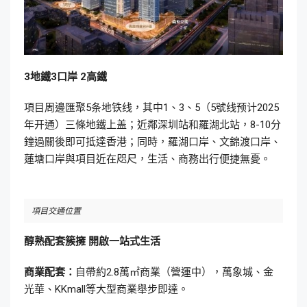
3地鐵3口岸 2高鐵
項目周邊匯聚5条地铁线，其中1、3、5（5號线预计2025
年开通）三條地鐵上盖；近鄰深圳站和羅湖北站，8-10分
鐘過關後即可抵達香港；同時，羅湖口岸、文錦渡口岸、
蓮塘口岸與項目近在咫尺，生活、商務出行便捷無憂。
項目交通位置
醇熟配套簇擁 開啟一站式生活
商業配套：
自帶約2.8萬㎡商業（營運中），萬象城、金
光華、KKmall等大型商業舉步即達。