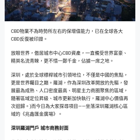
CBD物業不為時勢所左右的保增值能力，已在全球各大
CBD反復被印證。
放眼世界，傲居城市中心CBD資產，一直備受世界富豪、
精英名流青睞，更不惜一鄭千金，佔據一席之地。
深圳，處於全球標桿城市引領地位，不僅是中國的焦點，
更是世界矚目之巔。羅湖，作為深圳改革開放的先驅，發
展最為成熟、人口密度最高、明星主力商圈聚焦的區域，
隨著區域定位昇級、城市更新加快執行，羅湖中心價值再
次迴歸。)而今日為大家探尋項目——坐落深圳羅湖核心區
域的《兆鑫匯金廣場》。
深圳羅湖門戶 城市商務封面