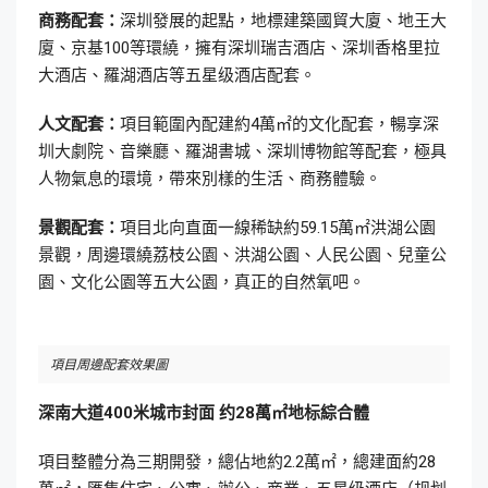
商務配套：
深圳發展的起點，地標建築國貿大廈、地王大
廈、京基100等環繞，擁有深圳瑞吉酒店、深圳香格里拉
大酒店、羅湖酒店等五星级酒店配套。
人文配套：
項目範圍內配建約4萬㎡的文化配套，暢享深
圳大劇院、音樂廳、羅湖書城、深圳博物館等配套，極具
人物氣息的環境，帶來別樣的生活、商務體驗。
景觀配套：
項目北向直面一線稀缺約59.15萬㎡洪湖公園
景觀，周邊環繞荔枝公園、洪湖公園、人民公園、兒童公
園、文化公園等五大公園，真正的自然氧吧。
項目周邊配套效果圖
深南大道
400
米城市封面 约
28
萬㎡地标綜合體
項目整體分為三期開發，總佔地約2.2萬㎡，總建面約28