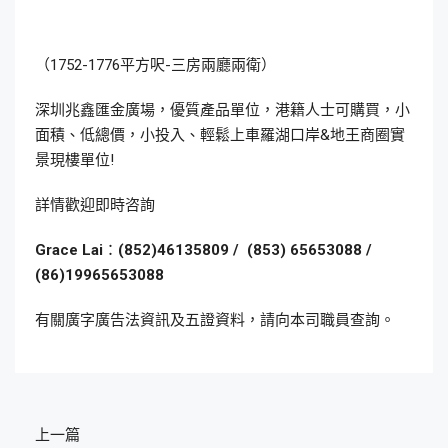
（1752-1776平方呎-三房兩廳兩衛）
深圳兆鑫匯金廣場，優質產品單位，港籍人士可購買，小
面積、低總價，小投入、輕鬆上車羅湖口岸&地王商圈實
景現樓單位!
詳情歡迎即時咨詢
Grace Lai
：
(852)46135809 /
(853) 65653088 /
(86)19965653088
有關廣字廣告法資訊及五證資料，請向本司職員查詢。
上一篇