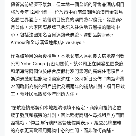
儘管當前經濟不景氣，但本地一個全新的零售兼酒店項目
將於今年12月開業——位於市中心南灣湖畔的澳門金銀島
名勝世界酒店。這個項目投資約澳門幣47億元。發展商3
月公佈，六家國際品牌已承諾入駐佔地五層樓的購物中
心，包括法國知名百貨連鎖老佛爺、運動品牌Under
Armour和全球漢堡連鎖店Five Guys。
作為該項目的幕後推手，本地女商人區妙良與房地產開發
公司 Yoho Group 有密切關係。該公司正在開發星匯豪庭
和銆海灣兩個位於綜合度假村澳門銀河的高端住宅項目。
為透過激勵措施吸引商家進駐，公司近日公佈了向銆海灣
24間臨街商舖的租戶提供為期兩年的補貼計劃，項目已竣
工，預計居民將於今年開始入住。
“鑒於疫情形勢和本地經濟環境不確定，商家和投資者放
緩了發展和擴張的計劃，因此臨街商舖在尋找租戶方面面
臨挑戰。”仲量聯行澳門高管唐偉樂表示，經營品牌業務
的商家更喜歡租用購物中心的空間，而非臨街商舖。