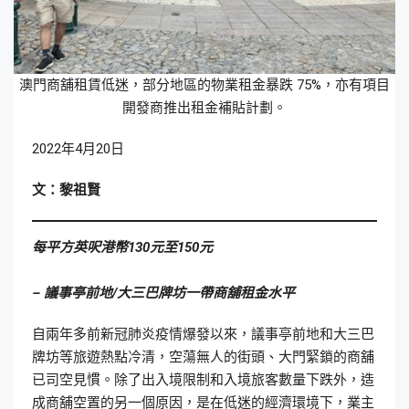
澳門商舖租賃低迷，部分地區的物業租金暴跌 75%，亦有項目
開發商推出租金補貼計劃。
2022年4月20日
文：黎祖賢
每平方英呎港幣
130
元至
150
元
–
議事亭前地
/
大三巴牌坊一帶商舖租金水平
自兩年多前新冠肺炎疫情爆發以來，議事亭前地和大三巴
牌坊等旅遊熱點冷清，空蕩無人的街頭、大門緊鎖的商舖
已司空見慣。除了出入境限制和入境旅客數量下跌外，造
成商舖空置的另一個原因，是在低迷的經濟環境下，業主