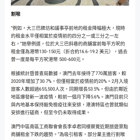
割喉
“例如，大三巴牌坊和議事亭前地的租金降幅極大，現時
的租金水平僅相當於疫情前的四分之一或三分之一左
右，”她舉例道，位於大三巴斜巷的商舖當前每平方呎的
租金僅為港幣130-150元（折合約16.6-19.2 美元），過去
曾一度是每平方呎港幣 500-600元。
根據統計暨普查局數據，澳門去年接待了770萬旅客，較
2020年增加了30.7%，但僅相當於疫情前的20%。2月入境
旅客人數超過655,500人次，同期增長53.5%，但由於鄰近
地區爆發新一波疫情，較前一個月下降5.6%。澳門目前只
與內地基本保持豁免檢疫往來安排，港澳特區也曾就類似
安排進行磋商，但至今仍未取得成果。
澳門中區南區工商聯會會長李卓君同樣察覺近期旅遊景點
商舖租金下跌的趨勢。“為吸引租客，部分業主進行割喉