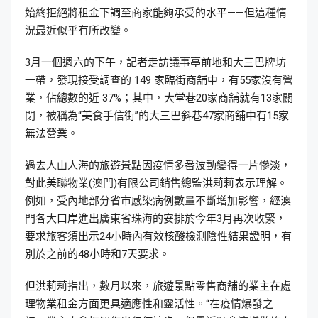
始終拒絕將租金下調至商家能夠承受的水平——但這種情
況最近似乎有所改變。
3月一個週六的下午，記者走訪議事亭前地和大三巴牌坊
一帶，發現接受調查的 149 家臨街商舖中，有55家沒有營
業，佔總數的近 37%；其中，大堂巷20家商舖就有13家關
閉，被稱為“美食手信街”的大三巴斜巷47家商舖中有15家
無法營業。
過去人山人海的旅遊景點因疫情多番波動變得一片慘淡，
對此美聯物業(澳門)有限公司銷售總監洪莉莉表示理解。
例如，受內地部分省市感染病例數量不斷增加影響，經澳
門各大口岸進出廣東省珠海的安排於今年3月再次收緊，
要求旅客須出示24小時內有效核酸檢測陰性結果證明，有
別於之前的48小時和7天要求。
但洪莉莉指出，數月以來，旅遊景點零售商舖的業主在處
理物業租金方面更具適應性和靈活性。“在疫情爆發之