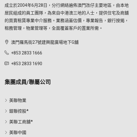
成立於2004年6月28日，分行網絡遍佈澳門氹仔主要地區，由本地
居民組成的員工團隊，為來自中港澳三地的人士，提供住宅及商舖
的買賣租賃專業中介服務。業務涵蓋估價，專業報告，銀行按揭，
租務管理，物業管理等，全面覆蓋客戶的置業所需。
澳門羅馬街27號建興龍廣場地下G舖
+853 2833 1666
+853 2833 1690
集團成員/聯屬公司
美聯物業
鋑聯控股*
美聯工商舖*
美聯中國