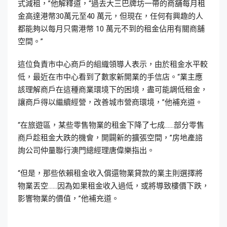
式減租，”他解釋道，“過去大三巴牌坊一帶的商舖每月租
金高達港幣30萬元至40 萬元，但現在，任何有興趣的人
都能夠以每月只需港幣 10 萬元不到的租金佔用有關商舖
空間。”
這位負責市中心商戶的組織領導人表示，由於租金水平較
低，最近在市中心看到了數家新開業的手信店。“業主應
該理解商戶在這種商業環境下的困境，盡可能調低租金，
讓商戶得以繼續經營，改善城市營商環境，”他補充道。
“在旅遊區，某些零售物業的租金下降了七成……部分零售
商戶趁租金大跌的機會，開闢新的擴張空間，”房地產諮
詢公司仲量聯行澳門總經理唐偉樂指出。
“但是，那些依賴租金收入償還物業貸款的業主則選擇將
物業丟空……因為如果租金收入過低，或將導致樓價下跌，
影響物業的價值，”他補充道。