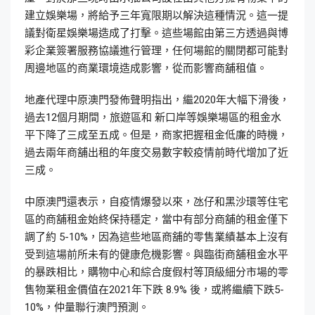
建立娛樂場，將給予三年寬限期以解決這種情況。這一提
議對衛星娛樂場造成了打擊。這些場館由第三方透過與博
彩企業簽署服務協議進行管理，任何場館的關閉都可能對
周邊地區的商業環境造成影響，從而影響商舖租值。
地產代理中原澳門發佈聲明指出，繼2020年大幅下滑後，
過去12個月期間，旅遊區和 新口岸等娛樂場區的租金水
平下降了三成至五成。但是，商家把握租金低廉的時機，
過去兩年商舖出租的年度交易數字較疫情前時代增加了近
三成。
中原澳門還表示，自疫情爆發以來，氹仔和黑沙環等住宅
區的商舖租金始終保持穩定，當中有部分商舖的租金僅下
調了約 5-10%，因為這些地區商舖的零售業績基本上沒有
受到這場前所未有的健康危機影響。與臨街商舖租金水平
的暴跌相比，購物中心和綜合度假村等頂級細分市場的零
售物業租金價值在2021年下跌 8.9% 後，或將繼續下跌5-
10%，仲量聯行澳門預測。