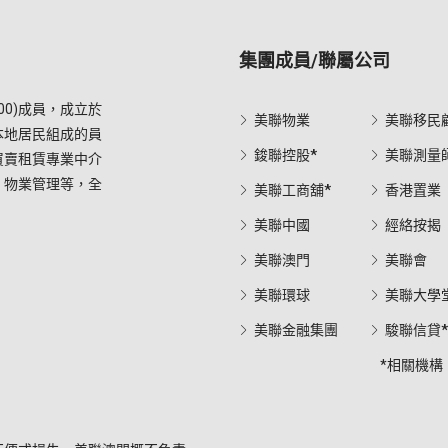
集團成員/聯屬公司
0)成員，成立於
美聯物業
美聯移民
本地居民組成的員
鋑聯控股*
美聯測量
買賣租賃專業中介
，物業管理等，全
美聯工商舖*
香港置業
美聯中國
經絡按揭
美聯澳門
美聯會
美聯環球
美聯大學
美聯金融集團
駿聯信貸
*相關機構