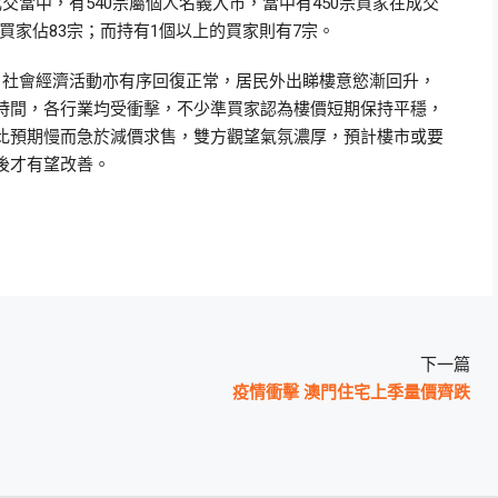
交當中，有540宗屬個人名義入市，當中有450宗買家在成交
買家佔83宗；而持有1個以上的買家則有7宗。
，社會經濟活動亦有序回復正常，居民外出睇樓意慾漸回升，
時間，各行業均受衝擊，不少準買家認為樓價短期保持平穩，
比預期慢而急於減價求售，雙方觀望氣氛濃厚，預計樓市或要
後才有望改善。
下一篇
疫情衝擊 澳門住宅上季量價齊跌