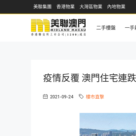
美聯集團
香港物業
大灣區物業
內地物業
二手樓盤
一手
疫情反覆 澳門住宅連跌
2021-09-24
樓市直撃