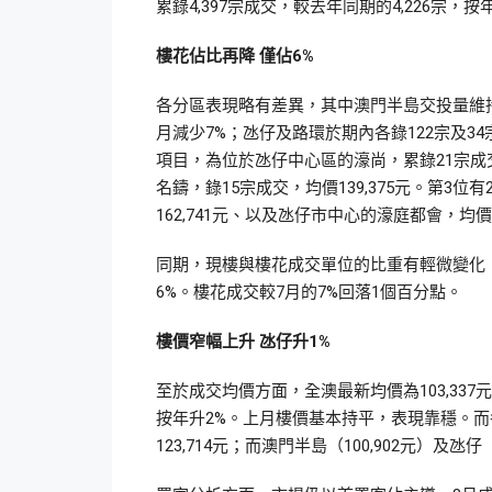
累錄4,397宗成交，較去年同期的4,226宗，按
樓花佔比再降 僅佔6%
各分區表現略有差異，其中澳門半島交投量維持
月減少7%；氹仔及路環於期內各錄122宗及3
項目，為位於氹仔中心區的濠尚，累錄21宗成交
名鑄，錄15宗成交，均價139,375元。第3
162,741元、以及氹仔市中心的濠庭都會，均價10
同期，現樓與樓花成交單位的比重有輕微變化，
6%。樓花成交較7月的7%回落1個百分點。
樓價窄幅上升 氹仔升1%
至於成交均價方面，全澳最新均價為103,337元，
按年升2%。上月樓價基本持平，表現靠穩。而
123,714元；而澳門半島（100,902元）及氹