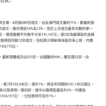
年升4%。
主導，8月錄389宗成交，佔全澳門成交量的71%，數量則按
4宗成交，按月增加16%及13%。至於上月成交最多宗數的單一
，實用面積平均每平方米141,147元；第2位為路環區的金峰
位有2個項目同錄12宗成交，包括黑沙環新填海區的海上居，均價
4,775元。
最新現樓成交佔513宗，佔總數的94%；樓花僅32宗，佔
較7月102,240元，微升1%，與去年同期的101,150元相比，
各分區表現一致向好，當中以路環區最佳升6%，均價為
仔（104,197元），分別是持平及升1%。