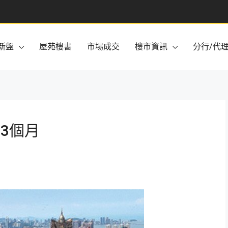
新盤
屋苑樓書
市場成交
樓市資訊
分行/代
3個月