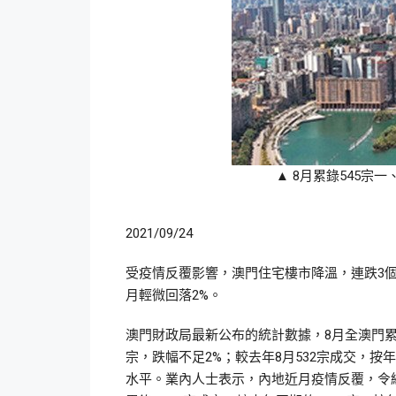
▲ 8月累錄545宗
2021/09/24
受疫情反覆影響，澳門住宅樓市降溫，連跌3個
月輕微回落2%。
澳門財政局最新公布的統計數據，8月全澳門累錄
宗，跌幅不足2%；較去年8月532宗成交，按
水平。業內人士表示，內地近月疫情反覆，令