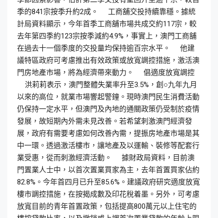
季的841宗按季升約2成。 工商舖交投持續靠穩。據統
計局資料顯示，今年首季工商舖市場共成交約117宗，較
去年第四季約123宗按季減約4.9%，事實上，澳門工商舖
在過去十一個季度的交投量均保持逾百宗水平。 他建
議特區政府可考慮推出有效政策或放寬調控措施，激活澳
門房地產市場，將為經濟帶來動力。 倡適度放寬調控
洪莉莉表示，澳門整體失業率升至3.5%，創○九年九月
以來的高位，就業市場響起警鐘。現時澳門民生消費活動
仍保持一定水平，但澳門及內地的通關政策仍受制於疫情
發展，故短期內外需未見改善。若希望刺激澳門經濟發
展，政府有需要考慮如何改善內需，提振房地產市場是其
中一環。透過激活樓市，讓地產及以運輸、裝修等配套行
業受惠，從而刺激經濟活動。 據財政局資料，目前澳
門置業人士中，以首次置業買家為主，去年首置買家佔約
82.8%。今年首四月已升至85.6%。建議政府研究適度放寬
樓市調控措施，在按揭成數及印花稅着墨。另外，可考慮
放寬目前的青年首置政策，包括提高800萬元以上住宅的