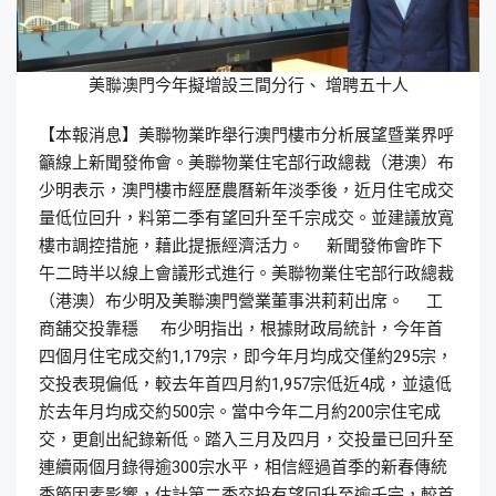
美聯澳門今年擬增設三間分行、 增聘五十人
【本報消息】美聯物業昨舉行澳門樓市分析展望暨業界呼
籲線上新聞發佈會。美聯物業住宅部行政總裁（港澳）布
少明表示，澳門樓市經歷農曆新年淡季後，近月住宅成交
量低位回升，料第二季有望回升至千宗成交。並建議放寬
樓市調控措施，藉此提振經濟活力。 新聞發佈會昨下
午二時半以線上會議形式進行。美聯物業住宅部行政總裁
（港澳）布少明及美聯澳門營業董事洪莉莉出席。 工
商舖交投靠穩 布少明指出，根據財政局統計，今年首
四個月住宅成交約1,179宗，即今年月均成交僅約295宗，
交投表現偏低，較去年首四月約1,957宗低近4成，並遠低
於去年月均成交約500宗。當中今年二月約200宗住宅成
交，更創出紀錄新低。踏入三月及四月，交投量已回升至
連續兩個月錄得逾300宗水平，相信經過首季的新春傳統
季節因素影響，估計第二季交投有望回升至逾千宗，較首