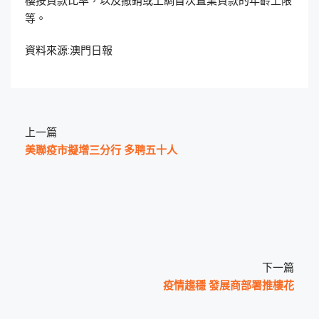
樓按貸款比率，以及撤銷或上調首次置業貸款的年齡上限
等。
資料來源:澳門日報
上一篇
美聯疫市擬增三分行 多聘五十人
下一篇
疫情趨穩 發展商部署推樓花