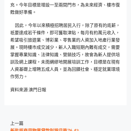
充。今年目標是增設一至兩間門市，為未來經濟、樓市復
甦做好準備。
因此，今年以來積極招聘居民入行，除了原有的底薪，
祇要達成若干條件，即可獲取津貼，每月有約萬元收入，
希望吸引旅遊業、博彩業、零售業的人資加入地產行業發
展。現時樓市成交減少，新人入職短期內難有成交，需要
掌握專業知識、法律知識、營銷技巧，故會為新人提供培
訓及網上課程，未雨綢繆地開展培訓工作，目標是在現有
人資基礎上增聘五成人員，並為回饋社會、穩定就業環境
作努力。
資料來源:澳門日報
上一篇
新批核商用物業貸款則按月跌76.4%