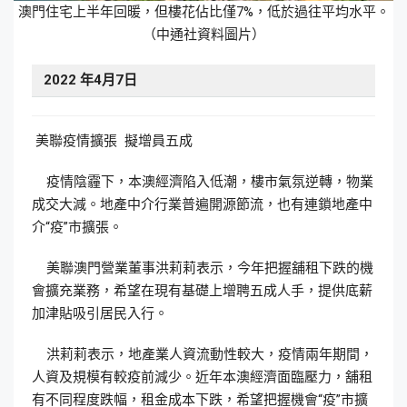
澳門住宅上半年回暖，但樓花佔比僅7%，低於過往平均水平。
（中通社資料圖片）
2022
年
4
月
7
日
美聯疫情擴張 擬增員五成
疫情陰霾下，本澳經濟陷入低潮，樓市氣氛逆轉，物業
成交大減。地產中介行業普遍開源節流，也有連鎖地產中
介“疫”市擴張。
美聯澳門營業董事洪莉莉表示，今年把握舖租下跌的機
會擴充業務，希望在現有基礎上增聘五成人手，提供底薪
加津貼吸引居民入行。
洪莉莉表示，地產業人資流動性較大，疫情兩年期間，
人資及規模有較疫前減少。近年本澳經濟面臨壓力，舖租
有不同程度跌幅，租金成本下跌，希望把握機會“疫”市擴