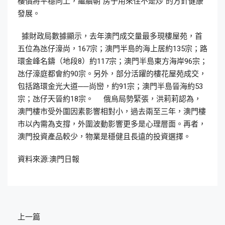
樓價將平穩向上，繼續朝“房子用來住不是炒”的方針健康
發展。
據財政局數據顯示，去年澳門成交量最多現樓屋苑，首
五位為氹仔濠尚，167宗；澳門半島的海上居約135宗；路
環金峰名鑄（地段8）約117宗；澳門半島東方海岸96宗；
氹仔濠庭都會約90宗。另外，部分活躍的樓花屋苑成交，
包括路環金光大道──尚巒，約91宗；澳門半島晉海約53
宗；氹仔天晉約18宗。 俄烏局勢緊張，洪莉莉認為，
澳門樓市受外圍因素影響相對小，過去兩至三年，澳門樓
市以內需為支撐，外圍波動影響更多是心理層面。再者，
澳門投資產品較少，物業是穩健且長遠的投資選擇。
資料來源:澳門日報
上一篇