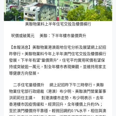
美聯物業料上半年住宅交投及樓價橫行
呎價或破萬元 美聯：下半年樓市量價齊升
【本報消息】美聯物業港澳兩地住宅分析及展望網上記招
昨舉行。美聯物業料今年上半年澳門住宅交投及樓價橫行
發展，下半年有望“量價齊升”，住宅平均實用呎價有望保
持或突破逾一萬元，對全年樓市表現樂觀，並維持用家主
導健康方向發展。
二手住宅量穩價升 網上記招昨下午三時舉行。美聯
物業住宅部行政總裁（港澳）布少明、美聯澳門營業董事
洪莉莉任主講。 對港澳樓市走勢，布少明表示，去年
香港樓市因疫情緩和，經濟回升，全年樓價上升約5%；
至於澳門樓價持平靠穩，輕微回調約0.1%水平，相信與澳