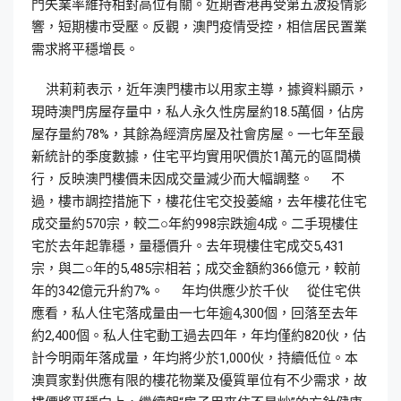
門失業率維持相對高位有關。近期香港再受第五波疫情影
響，短期樓市受壓。反觀，澳門疫情受控，相信居民置業
需求將平穩增長。
洪莉莉表示，近年澳門樓市以用家主導，據資料顯示，
現時澳門房屋存量中，私人永久性房屋約18.5萬個，佔房
屋存量約78%，其餘為經濟房屋及社會房屋。一七年至最
新統計的季度數據，住宅平均實用呎價於1萬元的區間横
行，反映澳門樓價未因成交量減少而大幅調整。 不
過，樓市調控措施下，樓花住宅交投萎縮，去年樓花住宅
成交量約570宗，較二○年約998宗跌逾4成。二手現樓住
宅於去年起靠穩，量穩價升。去年現樓住宅成交5,431
宗，與二○年的5,485宗相若；成交金額約366億元，較前
年的342億元升約7%。 年均供應少於千伙 從住宅供
應看，私人住宅落成量由一七年逾4,300個，回落至去年
約2,400個。私人住宅動工過去四年，年均僅約820伙，估
計今明兩年落成量，年均將少於1,000伙，持續低位。本
澳買家對供應有限的樓花物業及優質單位有不少需求，故