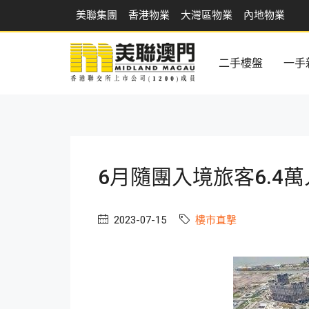
美聯集團
香港物業
大灣區物業
內地物業
二手樓盤
一手
6月隨團入境旅客6.4萬
2023-07-15
樓市直撃