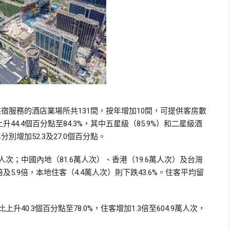
宿服務的酒店業場所共131間，按年增加10間，可提供客房數
升44.4個百分點至84.3%，其中五星級（85.9%）和二星級酒
別增加52.3及27.0個百分點。
萬人次；中國內地（81.6萬人次）、香港（19.6萬人次）及台灣
倍及5.9倍，本地住客（4.4萬人次）則下跌43.6%。住客平均留
40.3個百分點至78.0%，住客增加1.3倍至604.9萬人次，