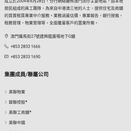
成立於2004年6月28日，分行網絡遍佈澳門氹仔主要地區，由本地
居民組成的員工團隊，為來自中港澳三地的人士，提供住宅及商舖
的買賣租賃專業中介服務。業務涵蓋估價，專業報告，銀行按揭，
租務管理，物業管理等，全面覆蓋客戶的置業所需。
澳門羅馬街27號建興龍廣場地下G舖
+853 2833 1666
+853 2833 1690
集團成員/聯屬公司
美聯物業
鋑聯控股*
美聯工商舖*
美聯中國