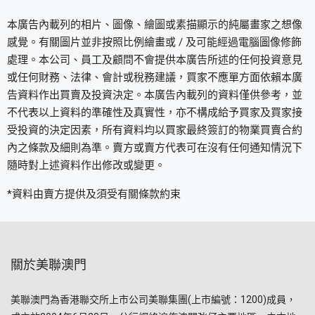
本廣告內載列的相片、圖像、繪圖或素描顯示的純屬畫家之想像
感覺。有關圖片並非按照比例繪畫或 / 及可能經過電腦圖像修飾
處理。本公司、員工及顧問不會提供本廣告所述的任何投資意見
或任何財務、法律、會計或稅務建議，買家不應單方面依賴本廣
告資料作出買賣及投資決定。本廣告內載列的資料僅供參考，並
不代表以上資料的準確性及真實性，亦不構成給予買家及買家接
受投資的決定因素，所有資料均以買家最終簽訂的物業買賣合約
內之條款及細則為準。賣方或賣方代表可在沒有任何通知情況下
隨時對上述資料作出修改或變更。
*資料由賣方提供及須受有關條款約束
關於美聯澳門
美聯澳門為香港聯交所上市公司美聯集團(上市編號：1200)成員，