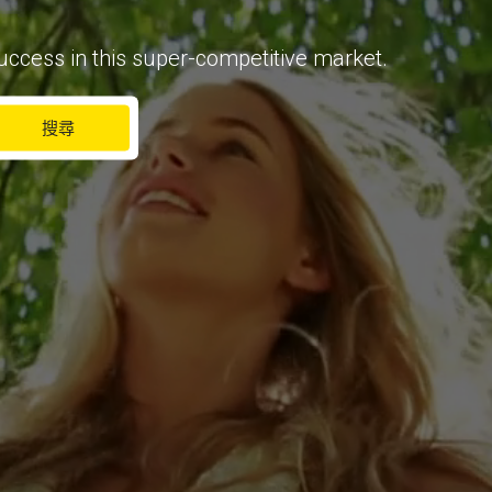
uccess in this super-competitive market.
搜尋