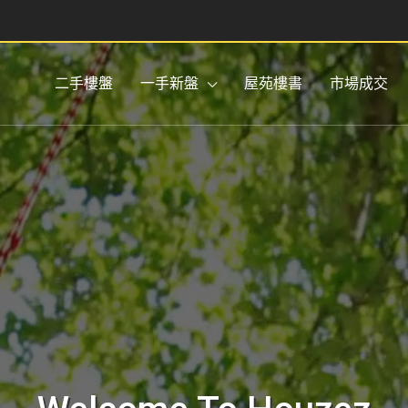
二手樓盤
一手新盤
屋苑樓書
市場成交