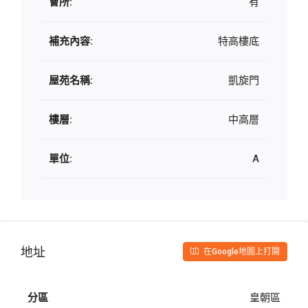
會所:
有
補充內容:
特高樓底
屋苑名稱:
凱旋門
樓層:
中高層
單位:
A
地址
在Google地圖上打開
分區
皇朝區