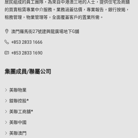
居民組成的員工團隊，為來自中港澳三地的人士，提供住宅及商舖
的買賣租賃專業中介服務。業務涵蓋估價，專業報告，銀行按揭，
租務管理，物業管理等，全面覆蓋客戶的置業所需。
澳門羅馬街27號建興龍廣場地下G舖
+853 2833 1666
+853 2833 1690
集團成員/聯屬公司
美聯物業
鋑聯控股*
美聯工商舖*
美聯中國
美聯澳門