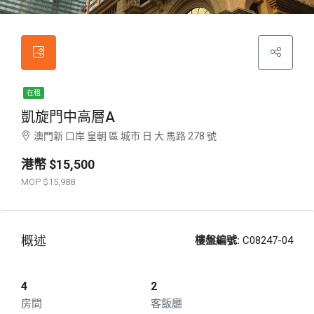
在租
凱旋門中高層A
澳門新 口岸 皇朝 區 城市 日 大 馬路 278 號
$15,500
$15,988
概述
樓盤編號:
C08247-04
4
2
房間
客飯廳