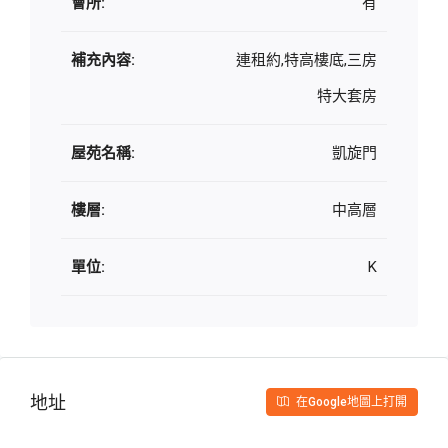
會所:
有
補充內容:
連租約,特高樓底,三房
特大套房
屋苑名稱:
凱旋門
樓層:
中高層
單位:
K
地址
在Google地圖上打開