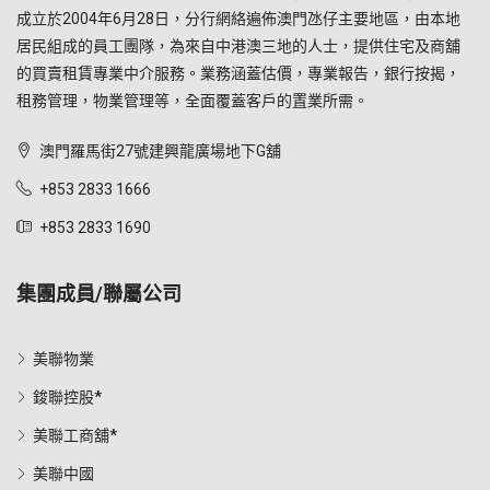
成立於2004年6月28日，分行網絡遍佈澳門氹仔主要地區，由本地
居民組成的員工團隊，為來自中港澳三地的人士，提供住宅及商舖
的買賣租賃專業中介服務。業務涵蓋估價，專業報告，銀行按揭，
租務管理，物業管理等，全面覆蓋客戶的置業所需。
澳門羅馬街27號建興龍廣場地下G舖
+853 2833 1666
+853 2833 1690
集團成員/聯屬公司
美聯物業
鋑聯控股*
美聯工商舖*
美聯中國