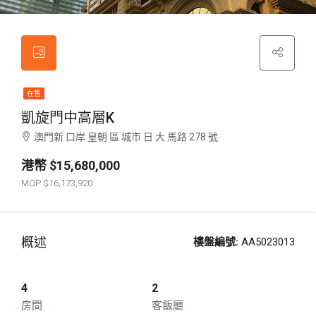
在售
凱旋門中高層K
澳門新 口岸 皇朝 區 城市 日 大 馬路 278 號
$15,680,000
$16,173,920
概述
樓盤編號:
AA5023013
4
2
房間
客飯廳