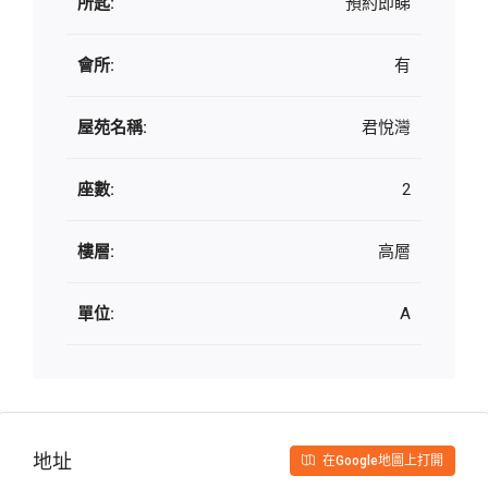
所匙:
預約即睇
會所:
有
屋苑名稱:
君悅灣
座數:
2
樓層:
高層
單位:
A
地址
在Google地圖上打開