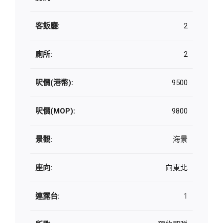
客飯廳:
2
廁所:
2
呎價(港幣):
9500
呎價(MOP):
9800
景觀:
海景
座向:
向東北
連露台:
1