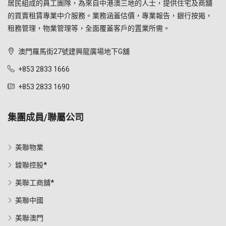
居民組成的員工團隊，為來自中港澳三地的人士，提供住宅及商舖
的買賣租賃專業中介服務。業務涵蓋估價，專業報告，銀行按揭，
租務管理，物業管理等，全面覆蓋客戶的置業所需。
澳門羅馬街27號建興龍廣場地下G舖
+853 2833 1666
+853 2833 1690
集團成員/聯屬公司
美聯物業
鋑聯控股*
美聯工商舖*
美聯中國
美聯澳門