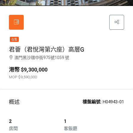
在售
君薈（君悅灣第六座）高層G
澳門黑沙環中街975號1059 號
$9,300,000
$9,590,000
概述
樓盤編號:
H04943-01
2
1
房間
客飯廳