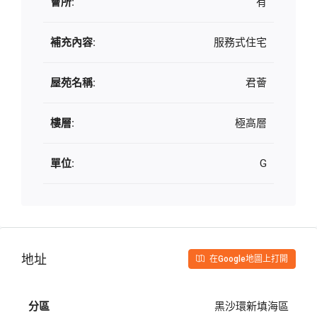
會所:
有
補充內容:
服務式住宅
屋苑名稱:
君薈
樓層:
極高層
單位:
G
地址
在Google地圖上打開
分區
黑沙環新填海區