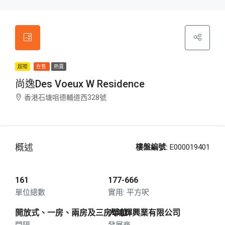
超筍
在售
熱賣
尚逸Des Voeux W Residence
香港石塘咀德輔道西328號
概述
樓盤編號:
E000019401
161
177-666
單位總數
平方呎
開放式、一房、兩房及三房單位
大鴻輝興業有限公司