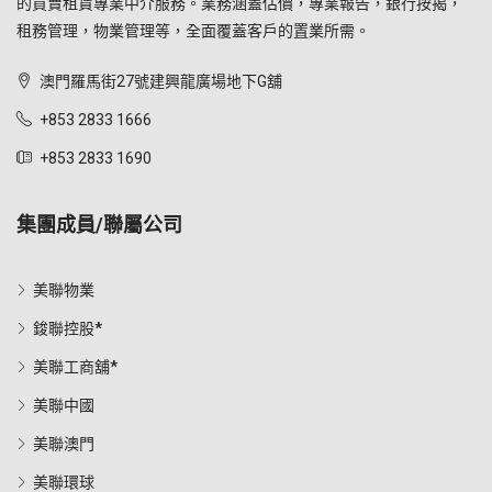
的買賣租賃專業中介服務。業務涵蓋估價，專業報告，銀行按揭，
租務管理，物業管理等，全面覆蓋客戶的置業所需。
澳門羅馬街27號建興龍廣場地下G舖
+853 2833 1666
+853 2833 1690
集團成員/聯屬公司
美聯物業
鋑聯控股*
美聯工商舖*
美聯中國
美聯澳門
美聯環球