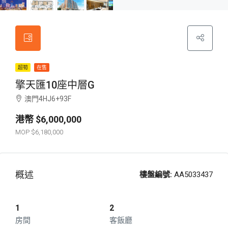
超筍
在售
擎天匯10座中層G
澳門4HJ6+93F
$6,000,000
$6,180,000
概述
樓盤編號:
AA5033437
1
2
房間
客飯廳