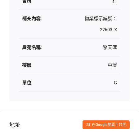
會所:
有
補充內容:
物業標示編號：
22603-X
屋苑名稱:
擎天匯
樓層:
中層
單位:
G
地址
在Google地圖上打開