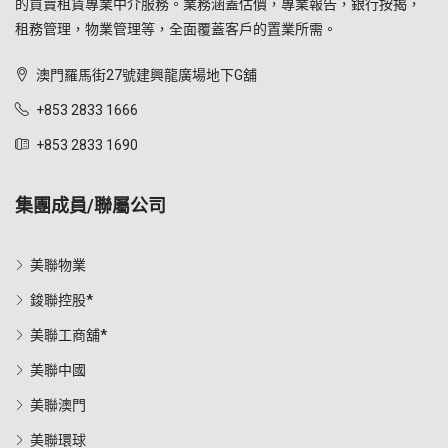
的買賣租賃專業中介服務。業務涵蓋估價，專業報告，銀行按揭，
租務管理，物業管理等，全面覆蓋客戶的置業所需。
澳門羅馬街27號建興龍廣場地下G舖
+853 2833 1666
+853 2833 1690
集團成員/聯屬公司
美聯物業
鋑聯控股*
美聯工商舖*
美聯中國
美聯澳門
美聯環球