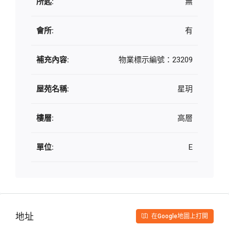
所匙:
無
會所:
有
補充內容:
物業標示編號：23209
屋苑名稱:
星玥
樓層:
高層
單位:
E
地址
在Google地圖上打開