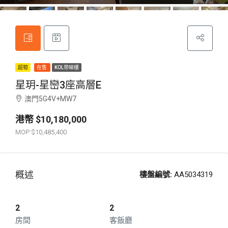
超筍
在售
KOL帶睇樓
星玥-星巒3座高層E
澳門5G4V+MW7
$10,180,000
$10,485,400
概述
樓盤編號:
AA5034319
2
2
房間
客飯廳