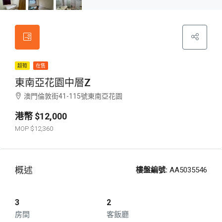
超筍
在售
東南亞花園中層Z
澳門倫敦街41-115號東南亞花園
$12,000
$12,360
概述
樓盤編號:
AA5035546
3
2
房間
客飯廳