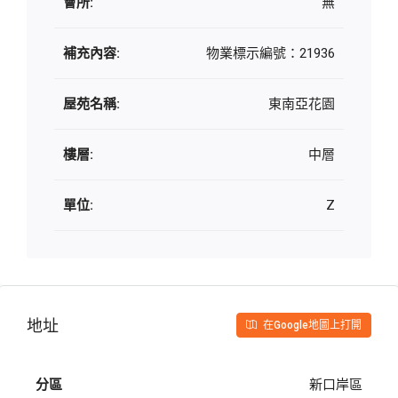
會所:
無
補充內容:
物業標示編號：21936
屋苑名稱:
東南亞花園
樓層:
中層
單位:
Z
地址
在Google地圖上打開
分區
新口岸區