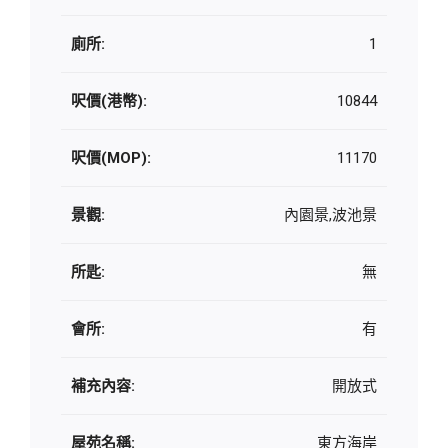
廁所:
1
呎價(港幣):
10844
呎價(MOP):
11170
景觀:
內園景,波池景
所匙:
無
會所:
有
補充內容:
開放式
屋苑名稱:
東方海岸