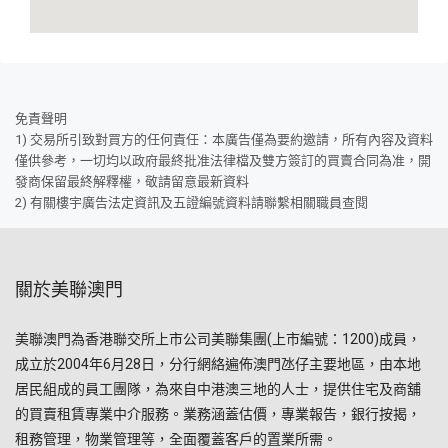
免責聲明
1) 交易所引致對買方的任何責任：本廣告僅為要約邀請，所有內容及資料
僅供參考，一切均以政府最終批准法律檔及雙方簽訂的買賣合同為准，開
發商保留最終解釋權，敬請留意最新資料
2) 有關樓宇廣告法定資訊及五證編號資料請聯繫相關職員查閱
關於美聯澳門
美聯澳門為香港聯交所上市公司美聯集團(上市編號：1200)成員，
成立於2004年6月28日，分行網絡遍佈澳門氹仔主要地區，由本地
居民組成的員工團隊，為來自中港澳三地的人士，提供住宅及商舖
的買賣租賃專業中介服務。業務涵蓋估價，專業報告，銀行按揭，
租務管理，物業管理等，全面覆蓋客戶的置業所需。