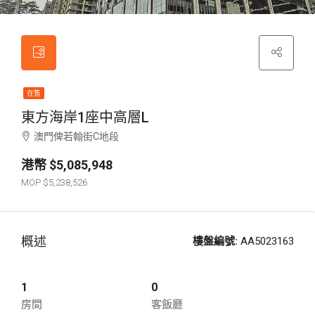
在售
東方海岸1座中高層L
澳門俾若翰街C地段
$5,085,948
$5,238,526
概述
樓盤編號:
AA5023163
1
0
房間
客飯廳