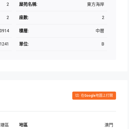
2
屋苑名稱:
東方海岸
2
座數:
2
0914
樓層:
中層
1241
單位:
B
在Google地圖上打開
茂塘區
地區
澳門