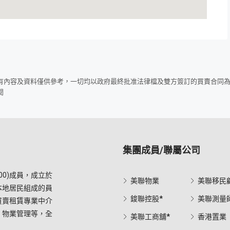
所有內容及資料僅供參考，一切均以政府最終批准法律檔及雙方簽訂的買賣合同
閱
集團成員/聯屬公司
0)成員，成立於
美聯物業
美聯移民
本地居民組成的員
鋑聯控股*
美聯測量
買賣租賃專業中介
，物業管理等，全
美聯工商舖*
香港置業