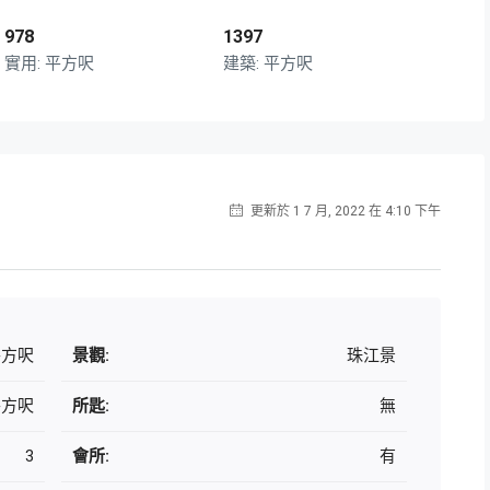
978
1397
平方呎
平方呎
更新於 1 7 月, 2022 在 4:10 下午
平方呎
景觀:
珠江景
 平方呎
所匙:
無
3
會所:
有