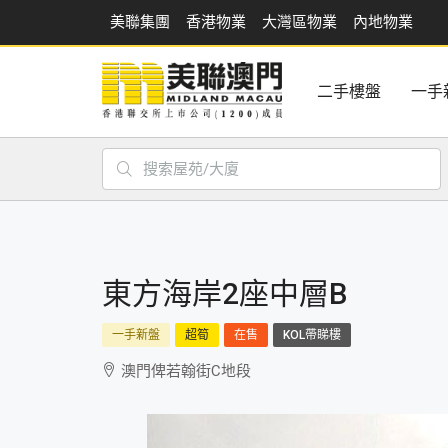
美聯集團
香港物業
大灣區物業
內地物業
二手樓盤
一手
東方海岸2座中層B
一手新盤
超筍
在售
KOL帶睇樓
澳門俾若翰街C地段