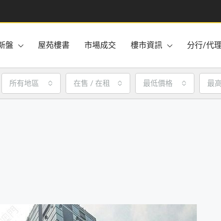
新盤
屋苑樓書
市場成交
樓市資訊
分行/代
所有地區
在售 / 在租
最低價格
最