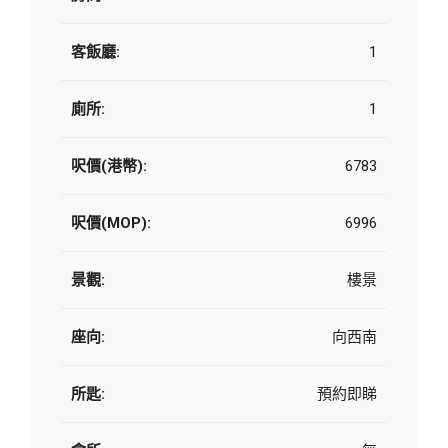
客飯廳:
1
廁所:
1
呎價(港幣):
6783
呎價(MOP):
6996
景觀:
樓景
座向:
向西南
所匙:
預約即睇