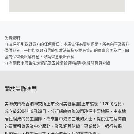
免責聲明
1) 交易所引致對買方的任何責任：本廣告僅為要約邀請，所有內容及資料
僅供參考，一切均以政府最終批准法律檔及雙方簽訂的買賣合同為准，開
發商保留最終解釋權，敬請留意最新資料
2) 有關樓宇廣告法定資訊及五證編號資料請聯繫相關職員查閱
關於美聯澳門
美聯澳門為香港聯交所上市公司美聯集團(上市編號：1200)成員，
成立於2004年6月28日，分行網絡遍佈澳門氹仔主要地區，由本地
居民組成的員工團隊，為來自中港澳三地的人士，提供住宅及商舖
的買賣租賃專業中介服務。業務涵蓋估價，專業報告，銀行按揭，
租務管理，物業管理等，全面覆蓋客戶的置業所需。