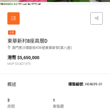
在售
東華新村8座高層D
澳門黑沙環新街436號東華新邨(第八座)
$5,650,000
$5,827,975
概述
樓盤編號:
H04699-01
3
1
房間
客飯廳