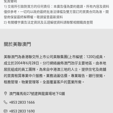
免責聲明
1) 交易所引致對買方的任何責任：本廣告僅為要約邀請，所有內容及資料
僅供參考，一切均以政府最終批准法律檔及雙方簽訂的買賣合同為准，開
發商保留最終解釋權，敬請留意最新資料
2) 有關樓宇廣告法定資訊及五證編號資料請聯繫相關職員查閱
關於美聯澳門
美聯澳門為香港聯交所上市公司美聯集團(上市編號：1200)成員，
成立於2004年6月28日，分行網絡遍佈澳門氹仔主要地區，由本地
居民組成的員工團隊，為來自中港澳三地的人士，提供住宅及商舖
的買賣租賃專業中介服務。業務涵蓋估價，專業報告，銀行按揭，
租務管理，物業管理等，全面覆蓋客戶的置業所需。
澳門羅馬街27號建興龍廣場地下G舖
+853 2833 1666
+853 2833 1690