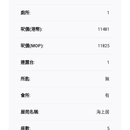
廁所:
1
呎價(港幣):
11481
呎價(MOP):
11825
連露台:
1
所匙:
無
會所:
有
屋苑名稱:
海上居
座數:
5