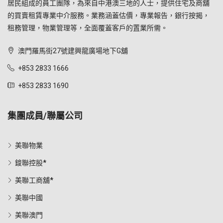
居民組成的員工團隊，為來自中港澳三地的人士，提供住宅及商舖
的買賣租賃專業中介服務。業務涵蓋估價，專業報告，銀行按揭，
租務管理，物業管理等，全面覆蓋客戶的置業所需。
澳門羅馬街27號建興龍廣場地下G舖
+853 2833 1666
+853 2833 1690
集團成員/聯屬公司
美聯物業
鋑聯控股*
美聯工商舖*
美聯中國
美聯澳門