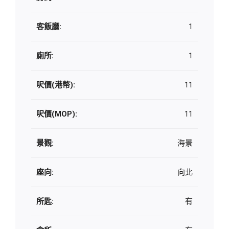
客飯廳:
1
廁所:
1
呎價(港幣):
11
呎價(MOP):
11
景觀:
海景
座向:
向北
所匙:
有