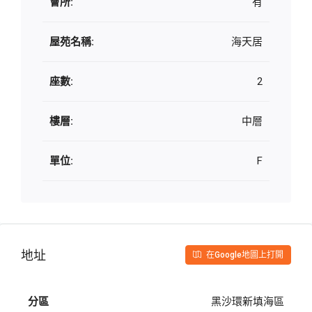
會所:
有
屋苑名稱:
海天居
座數:
2
樓層:
中層
單位:
F
地址
在Google地圖上打開
分區
黑沙環新填海區