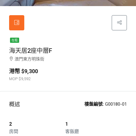
在租
海天居2座中層F
澳門東方明珠街
$9,300
$9,592
概述
樓盤編號:
G00180-01
2
1
房間
客飯廳