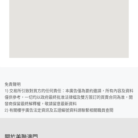
免責聲明
1) 交易所引致對買方的任何責任：本廣告僅為要約邀請，所有內容及資料
僅供參考，一切均以政府最終批准法律檔及雙方簽訂的買賣合同為准，開
發商保留最終解釋權，敬請留意最新資料
2) 有關樓宇廣告法定資訊及五證編號資料請聯繫相關職員查閱
關於美聯澳門