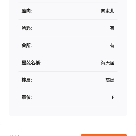
座向:
向東北
所匙:
有
會所:
有
屋苑名稱:
海天居
樓層:
高層
單位:
F