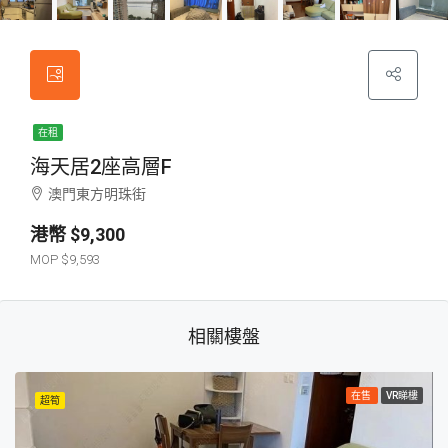
在租
海天居2座高層F
澳門東方明珠街
$9,300
$9,593
相關樓盤
在售
VR睇樓
超筍