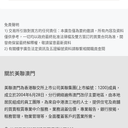
免責聲明
1) 交易所引致對買方的任何責任：本廣告僅為要約邀請，所有內容及資料
僅供參考，一切均以政府最終批准法律檔及雙方簽訂的買賣合同為准，開
發商保留最終解釋權，敬請留意最新資料
2) 有關樓宇廣告法定資訊及五證編號資料請聯繫相關職員查閱
關於美聯澳門
美聯澳門為香港聯交所上市公司美聯集團(上市編號：1200)成員，
成立於2004年6月28日，分行網絡遍佈澳門氹仔主要地區，由本地
居民組成的員工團隊，為來自中港澳三地的人士，提供住宅及商舖
的買賣租賃專業中介服務。業務涵蓋估價，專業報告，銀行按揭，
租務管理，物業管理等，全面覆蓋客戶的置業所需。