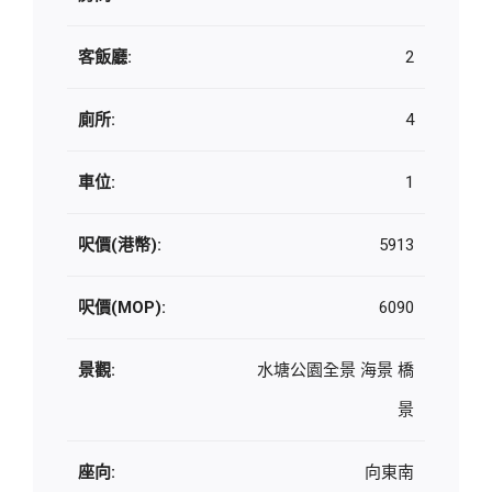
客飯廳:
2
廁所:
4
車位:
1
呎價(港幣):
5913
呎價(MOP):
6090
景觀:
水塘公園全景 海景 橋
景
座向:
向東南