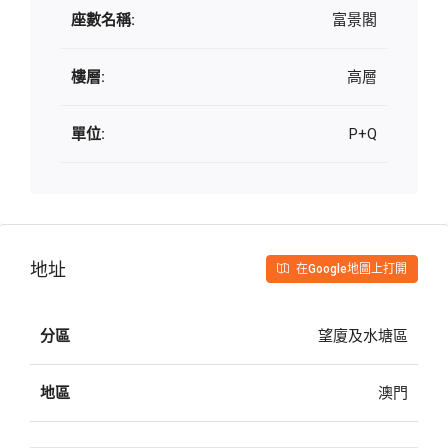
座數名稱:
富景閣
樓層:
高層
單位:
P+Q
地址
在Google地圖上打開
分區
望廈及水塘區
地區
澳門