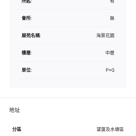
所匙:
有
會所:
無
屋苑名稱:
海景花園
樓層:
中層
單位:
P+Q
地址
分區
望廈及水塘區