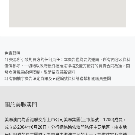
免責聲明
1) 交易所引致對買方的任何責任：本廣告僅為要約邀請，所有內容及資料
僅供參考，一切均以政府最終批准法律檔及雙方簽訂的買賣合同為准，開
發商保留最終解釋權，敬請留意最新資料
2) 有關樓宇廣告法定資訊及五證編號資料請聯繫相關職員查閱
關於美聯澳門
美聯澳門為香港聯交所上市公司美聯集團(上市編號：1200)成員，
成立於2004年6月28日，分行網絡遍佈澳門氹仔主要地區，由本地
居民組成的員工團隊，為來自中港澳三地的人士，提供住宅及商舖