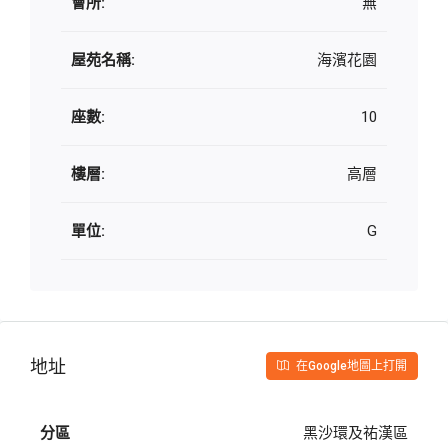
會所:
無
屋苑名稱:
海濱花園
座數:
10
樓層:
高層
單位:
G
地址
在Google地圖上打開
分區
黑沙環及祐漢區