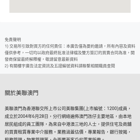
免責聲明
1) 交易所引致對買方的任何責任：本廣告僅為要約邀請，所有內容及資料
僅供參考，一切均以政府最終批准法律檔及雙方簽訂的買賣合同為准，開
發商保留最終解釋權，敬請留意最新資料
2) 有關樓宇廣告法定資訊及五證編號資料請聯繫相關職員查閱
關於美聯澳門
美聯澳門為香港聯交所上市公司美聯集團(上市編號：1200)成員，
成立於2004年6月28日，分行網絡遍佈澳門氹仔主要地區，由本地
居民組成的員工團隊，為來自中港澳三地的人士，提供住宅及商舖
的買賣租賃專業中介服務。業務涵蓋估價，專業報告，銀行按揭，
租務管理，物業管理等，全面覆蓋客戶的置業所需。