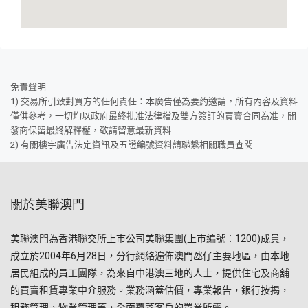
免責聲明
1) 交易所引致對買方的任何責任：本廣告僅為要約邀請，所有內容及資料
僅供參考，一切均以政府最終批准法律檔及雙方簽訂的買賣合同為准，開
發商保留最終解釋權，敬請留意最新資料
2) 有關樓宇廣告法定資訊及五證編號資料請聯繫相關職員查閱
關於美聯澳門
美聯澳門為香港聯交所上市公司美聯集團(上市編號：1200)成員，
成立於2004年6月28日，分行網絡遍佈澳門氹仔主要地區，由本地
居民組成的員工團隊，為來自中港澳三地的人士，提供住宅及商舖
的買賣租賃專業中介服務。業務涵蓋估價，專業報告，銀行按揭，
租務管理，物業管理等，全面覆蓋客戶的置業所需。