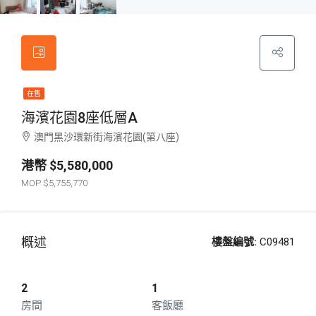
在售
海濱花園8座低層A
澳門黑沙環新街海濱花園(第八座)
$5,580,000
$5,755,770
概述
樓盤編號:
C09481
2
1
房間
客飯廳