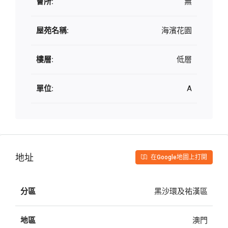
會所:
無
屋苑名稱:
海濱花園
樓層:
低層
單位:
A
地址
在Google地圖上打開
分區
黑沙環及祐漢區
地區
澳門