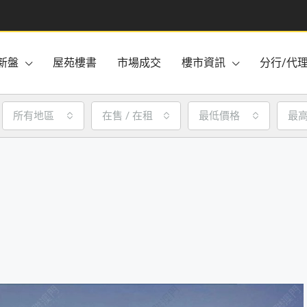
新盤
屋苑樓書
市場成交
樓市資訊
分行/代
所有地區
在售 / 在租
最低價格
最