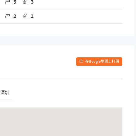
５
３
２
１
在Google地圖上打開
深圳