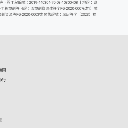
號：2019-440304-70-03-10300408 土地證：粵
設工程規劃許可證：深規劃資源建許字FG-2020-0007(改1）號
規劃資源許FG-2020-0003號 預售證號：深房許字（2023）福
顧問
師行
堂