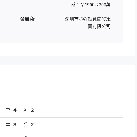
㎡：￥1900-2200萬
發展商:
深圳市承翰投資開發集
團有限公司
４
２
３
２