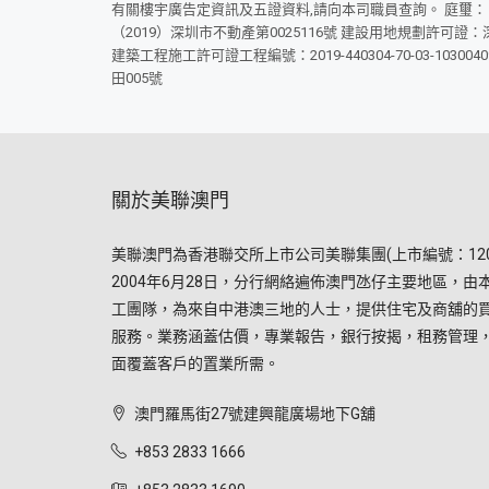
有關樓宇廣告定資訊及五證資料,請向本司職員查詢。 庭璽： 建設工程
（2019）深圳市不動產第0025116號 建設用地規劃許可證：深規
建築工程施工許可證工程編號：2019-440304-70-03-103
田005號
關於美聯澳門
美聯澳門為香港聯交所上市公司美聯集團(上市編號：120
2004年6月28日，分行網絡遍佈澳門氹仔主要地區，由
工團隊，為來自中港澳三地的人士，提供住宅及商舖的
服務。業務涵蓋估價，專業報告，銀行按揭，租務管理
面覆蓋客戶的置業所需。
澳門羅馬街27號建興龍廣場地下G舖
+853 2833 1666