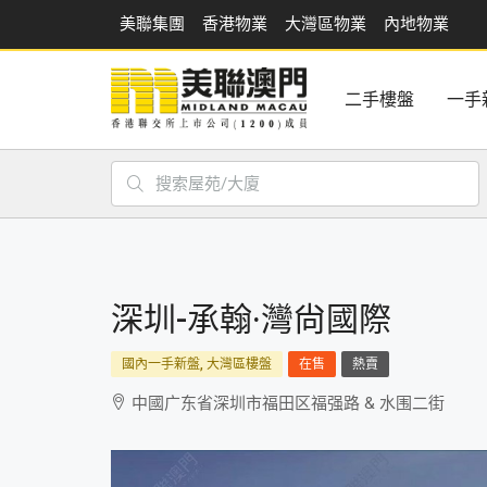
美聯集團
香港物業
大灣區物業
內地物業
二手樓盤
一手
深圳-承翰·灣尙國際
國內一手新盤, 大灣區樓盤
在售
熱賣
中國广东省深圳市福田区福强路 & 水围二街