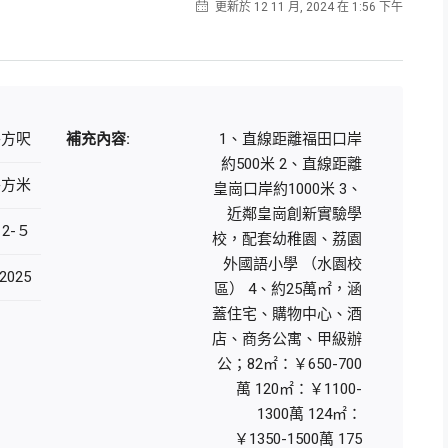
更新於 12 11 月, 2024 在 1:56 下午
 平方呎
補充內容:
1、直線距離福田口岸
約500米 2、直線距離
 平方米
皇崗口岸約1000米 3、
近鄰皇崗創新實驗學
2-５
校，配套幼稚園、荔園
外國語小學 （水園校
2025
區） 4、約25萬㎡，涵
蓋住宅、購物中心、酒
店、商务公寓、甲級辦
公；82㎡：￥650-700
萬 120㎡：￥1100-
1300萬 124㎡：
￥1350-1500萬 175