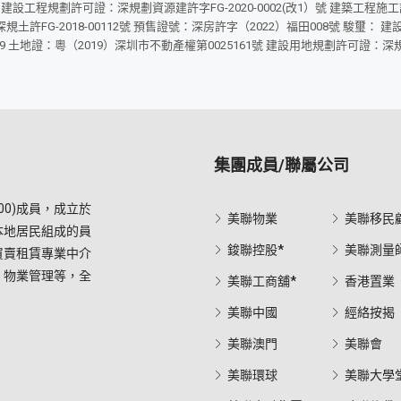
規劃許可證：深規劃資源建許字FG-2020-0002(改1）號 建築工程施工許可證工程編
土許FG-2018-00112號 預售證號：深房許字（2022）福田008號 駿璽： 建
00409 土地證：粵（2019）深圳市不動產權第0025161號 建設用地規劃許可證：深
集團成員/聯屬公司
0)成員，成立於
美聯物業
美聯移民
本地居民組成的員
鋑聯控股*
美聯測量
買賣租賃專業中介
，物業管理等，全
美聯工商舖*
香港置業
美聯中國
經絡按揭
美聯澳門
美聯會
美聯環球
美聯大學