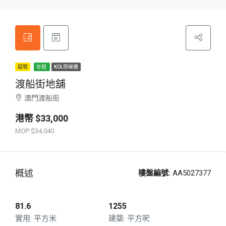
超筍
在租
KOL帶睇樓
渡船街地舖
澳門渡船街
$33,000
$34,040
概述
樓盤編號:
AA5027377
81.6
1255
平方米
平方呎