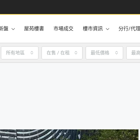
新盤
屋苑樓書
市場成交
樓市資訊
分行/代
所有地區
在售 / 在租
最低價格
最