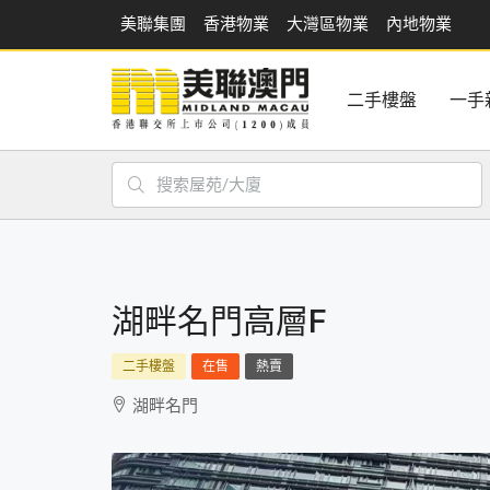
美聯集團
香港物業
大灣區物業
內地物業
二手樓盤
一手
湖畔名門高層F
二手樓盤
在售
熱賣
湖畔名門