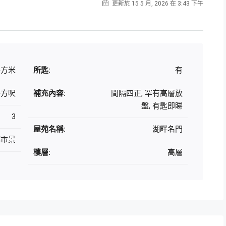
更新於 15 5 月, 2026 在 3:43 下午
 平方米
所匙:
有
 平方呎
補充內容:
間隔四正, 罕有高層放
盤, 有匙即睇
3
屋苑名稱:
湖畔名門
都市景
樓層:
高層