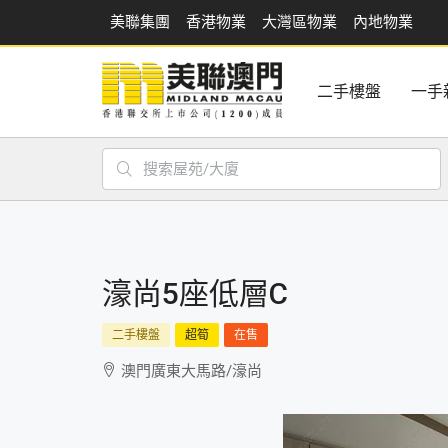
美聯集團
香港物業
大灣區物業
內地物業
二手樓盤
一手
濠尚5座低層C
二手樓盤
超筍
在售
澳門廣東大馬路/濠尚