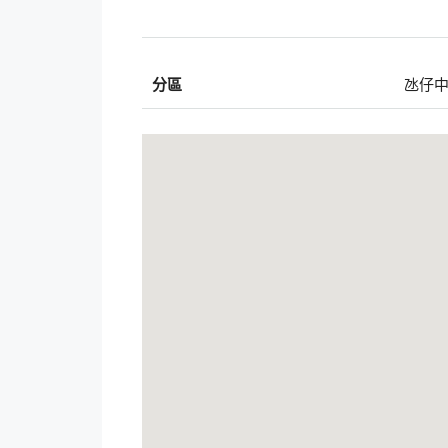
分區
氹仔