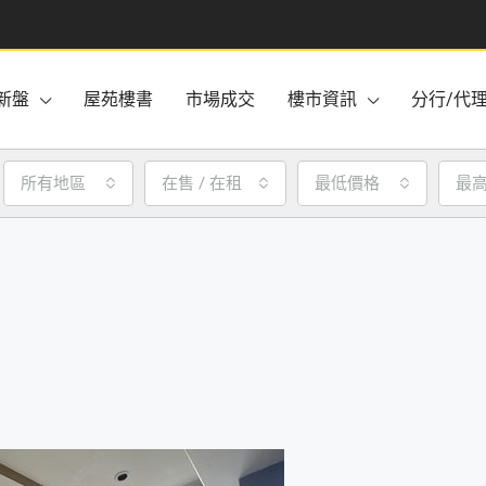
新盤
屋苑樓書
市場成交
樓市資訊
分行/代
所有地區
在售 / 在租
最低價格
最