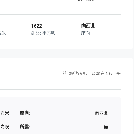
1622
向西北
方米
平方呎
座向
更新於 6 9 月, 2023 在 4:35 下午
 平方米
座向:
向西北
 平方呎
所匙:
無