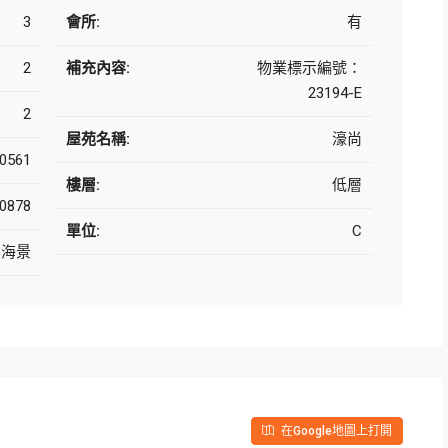
3
會所:
有
2
補充內容:
物業標示編號：
23194-E
2
屋苑名稱:
濠尚
0561
樓層:
低層
0878
單位:
C
海景
在Google地圖上打開