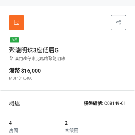
在租
聚龍明珠3座低層G
澳門氹仔東北馬路聚龍明珠
$16,000
$16,480
概述
樓盤編號:
C08149-01
4
2
房間
客飯廳