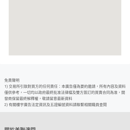
免責聲明
1) 交易所引致對買方的任何責任：本廣告僅為要約邀請，所有內容及資料
僅供參考，一切均以政府最終批准法律檔及雙方簽訂的買賣合同為准，開
發商保留最終解釋權，敬請留意最新資料
2) 有關樓宇廣告法定資訊及五證編號資料請聯繫相關職員查閱
關於美聯澳門