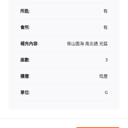
所匙:
有
會所:
有
補充內容:
背山面海 南北通 光猛
座數:
3
樓層:
低層
單位:
G