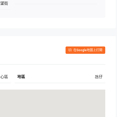
望街
在Google地圖上打開
中心區
地區
氹仔