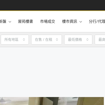
新盤
屋苑樓書
市場成交
樓市資訊
分行/代
所有地區
在售 / 在租
最低價格
最