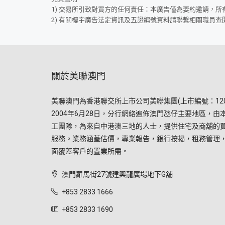
1) 交易所引致對買方的任何責任：本廣告僅為要約邀請，
2) 有關樓宇廣告法定資訊及五證編號資料請聯繫相關職員查
關於美聯澳門
美聯澳門為香港聯交所上市公司美聯集團(上市編號：120
2004年6月28日，分行網絡遍佈澳門氹仔主要地區，由
工團隊，為來自中港澳三地的人士，提供住宅及商舖的
服務。業務涵蓋估價，專業報告，銀行按揭，租務管理
面覆蓋客戶的置業所需。
澳門羅馬街27號建興龍廣場地下G舖
+853 2833 1666
+853 2833 1690