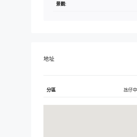
景觀:
地址
分區
氹仔