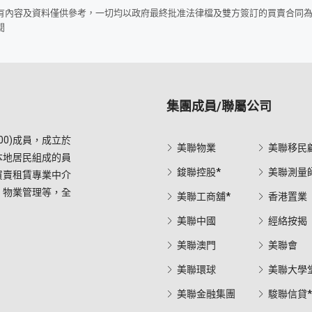
所有內容及資料僅供參考，一切均以政府最終批准法律檔及雙方簽訂的買賣合同
閱
集團成員/聯屬公司
0)成員，成立於
美聯物業
美聯移民
本地居民組成的員
鋑聯控股*
美聯測量
買賣租賃專業中介
，物業管理等，全
美聯工商舖*
香港置業
美聯中國
經絡按揭
美聯澳門
美聯會
美聯環球
美聯大學
美聯金融集團
駿聯信貸