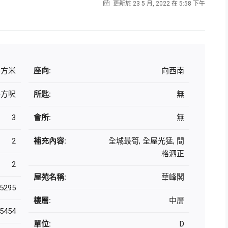
更新於 23 5 月, 2022 在 5:58 下午
 平方米
座向:
向西南
 平方呎
所匙:
無
3
會所:
無
2
補充內容:
全城最筍, 全屋光猛, 間
格泗正
2
屋苑名稱:
華峰閣
5295
樓層:
中層
5454
單位:
D