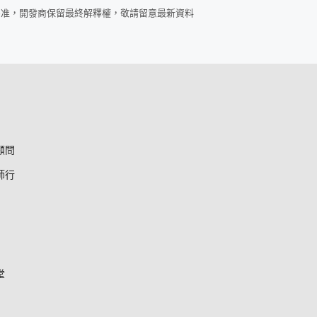
為准，開發商保留最終解釋權，敬請留意最新資料
顧問
師行
堂
*