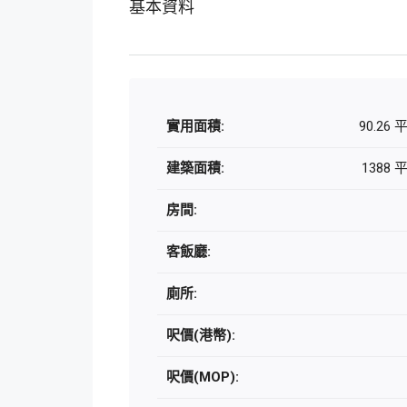
基本資料
實用面積:
90.26
建築面積:
1388
房間:
客飯廳:
廁所:
呎價(港幣):
呎價(MOP):