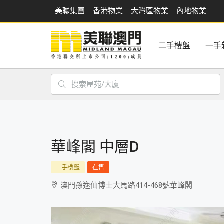
美聯集團
香港物業
大灣區物業
內地物業
二手樓盤
一手
華峰閣 中層D
二手樓盤
在售
澳門孫逸仙博士大馬路414-468號華峰閣