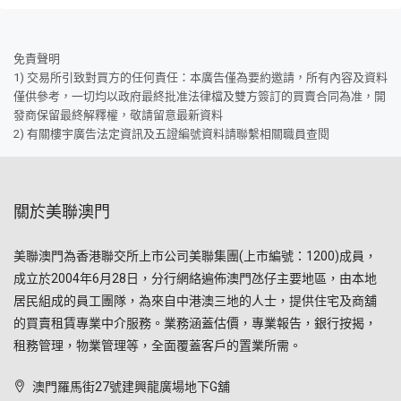
免責聲明
1) 交易所引致對買方的任何責任：本廣告僅為要約邀請，所有內容及資料
僅供參考，一切均以政府最終批准法律檔及雙方簽訂的買賣合同為准，開
發商保留最終解釋權，敬請留意最新資料
2) 有關樓宇廣告法定資訊及五證編號資料請聯繫相關職員查閱
關於美聯澳門
美聯澳門為香港聯交所上市公司美聯集團(上市編號：1200)成員，
成立於2004年6月28日，分行網絡遍佈澳門氹仔主要地區，由本地
居民組成的員工團隊，為來自中港澳三地的人士，提供住宅及商舖
的買賣租賃專業中介服務。業務涵蓋估價，專業報告，銀行按揭，
租務管理，物業管理等，全面覆蓋客戶的置業所需。
澳門羅馬街27號建興龍廣場地下G舖