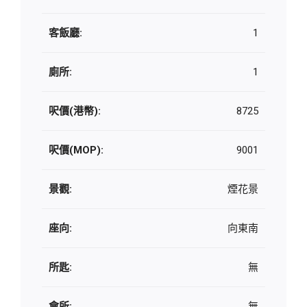
客飯廳:
1
廁所:
1
呎價(港幣):
8725
呎價(MOP):
9001
景觀:
煙花景
座向:
向東南
所匙:
無
會所:
無