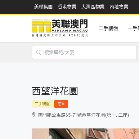
美聯集團
香港物業
大灣區物業
內地物業
二手樓盤
一手
西望洋花園
二手樓盤
在售
澳門鮑公馬路65-71號西望洋花園(第一, 二座)