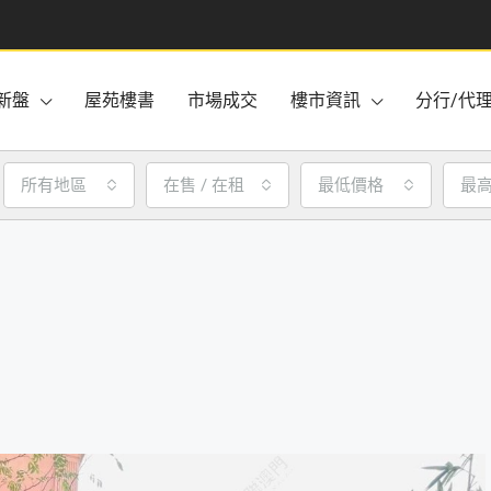
新盤
屋苑樓書
市場成交
樓市資訊
分行/代
所有地區
在售 / 在租
最低價格
最