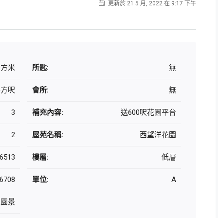
更新於 21 5 月, 2022 在 9:17 下午
 平方米
所匙:
無
 平方呎
會所:
無
3
補充內容:
送600呎花園平台
2
屋苑名稱:
西望洋花園
6513
樓層:
低層
6708
單位:
A
花園景