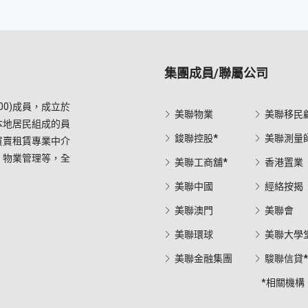
集團成員/聯屬公司
0)成員，成立於
美聯物業
美聯移民
本地居民組成的員
鋑聯控股*
美聯測量
買賣租賃專業中介
，物業管理等，全
美聯工商舖*
香港置業
美聯中國
經絡按揭
美聯澳門
美聯會
美聯環球
美聯大學
美聯金融集團
駿聯信貸
*相關機構