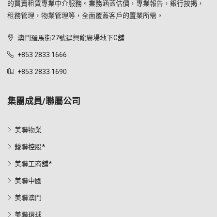
的買賣租賃專業中介服務。業務涵蓋估價，專業報告，銀行按揭，
租務管理，物業管理等，全面覆蓋客戶的置業所需。
澳門羅馬街27號建興龍廣場地下G舖
+853 2833 1666
+853 2833 1690
集團成員/聯屬公司
美聯物業
鋑聯控股*
美聯工商舖*
美聯中國
美聯澳門
美聯環球