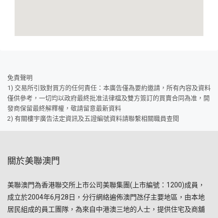
免責聲明
1) 交易所引致對買方的任何責任：本廣告僅為要約邀請，所有內容及資料
僅供參考，一切均以政府最終批准法律檔及雙方簽訂的買賣合同為准，開
發商保留最終解釋權，敬請留意最新資料
2) 有關樓宇廣告法定資訊及五證編號資料請聯繫相關職員查閱
關於美聯澳門
美聯澳門為香港聯交所上市公司美聯集團(上市編號：1200)成員，
成立於2004年6月28日，分行網絡遍佈澳門氹仔主要地區，由本地
居民組成的員工團隊，為來自中港澳三地的人士，提供住宅及商舖