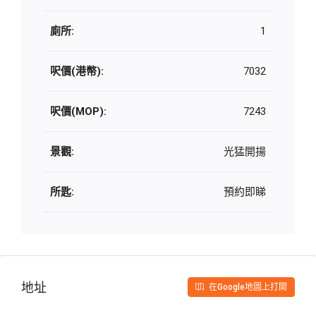
廁所:
1
呎價(港幣):
7032
呎價(MOP):
7243
景觀:
光猛開揚
所匙:
預約即睇
地址
在Google地圖上打開