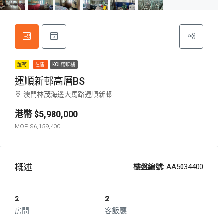
超筍
在售
KOL帶睇樓
運順新邨高層BS
澳門林茂海邊大馬路運順新邨
$5,980,000
$6,159,400
概述
樓盤編號:
AA5034400
2
2
房間
客飯廳