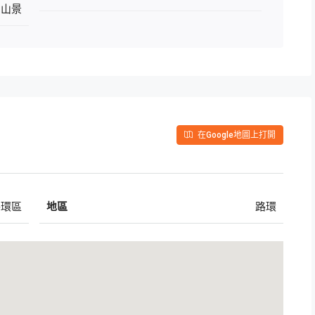
，山景
在Google地圖上打開
路環區
地區
路環