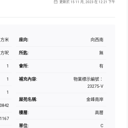
更新於 15 11 月, 2023 在 12:21 下午
 平方米
座向:
向西南
平方呎
所匙:
無
1
會所:
有
1
補充內容:
物業標示編號：
23275-V
1
屋苑名稱:
金峰南岸
0842
樓層:
高層
1167
單位:
C