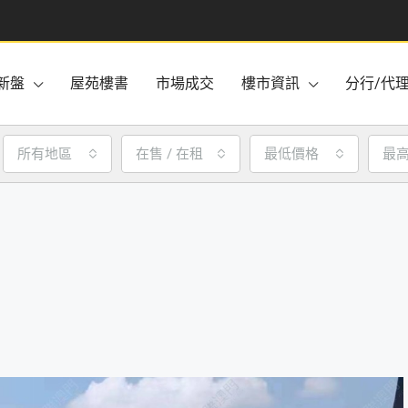
新盤
屋苑樓書
市場成交
樓市資訊
分行/代
所有地區
在售 / 在租
最低價格
最