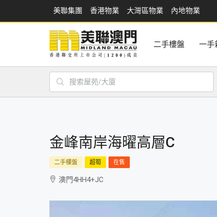
美聯集團
香港物業
大灣區物業
內地物業
二手樓盤
一手
金峰南岸海曜高層C
二手樓盤
超筍
在售
澳門4HH4+JC