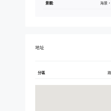
景觀:
海景
地址
分區