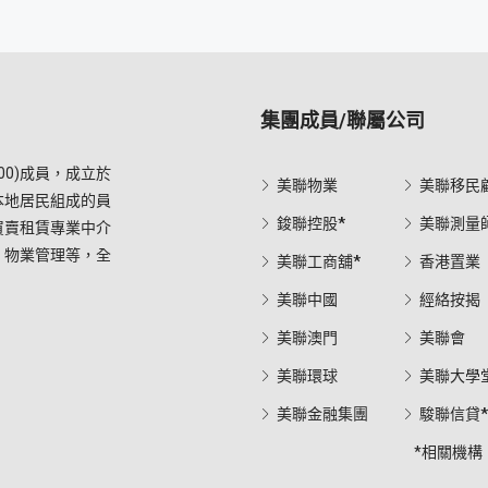
集團成員/聯屬公司
0)成員，成立於
美聯物業
美聯移民
本地居民組成的員
鋑聯控股*
美聯測量
買賣租賃專業中介
，物業管理等，全
美聯工商舖*
香港置業
美聯中國
經絡按揭
美聯澳門
美聯會
美聯環球
美聯大學
美聯金融集團
駿聯信貸
*相關機構