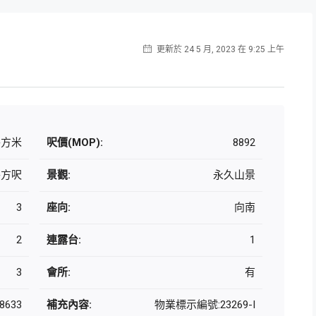
更新於 24 5 月, 2023 在 9:25 上午
 平方米
呎價(MOP):
8892
 平方呎
景觀:
永久山景
3
座向:
向南
2
連露台:
1
3
會所:
有
8633
補充內容:
物業標示編號:23269-I