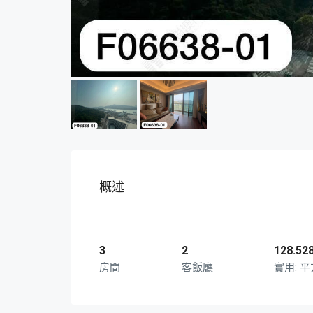
概述
3
2
128.52
房間
客飯廳
平