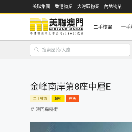
美聯集團
香港物業
大灣區物業
內地物業
二手樓盤
一手
金峰南岸第8座中層E
二手樓盤
超筍
在售
澳門森樹街