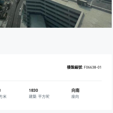
樓盤編號:
F06638-01
8
1830
向南
方米
平方呎
座向