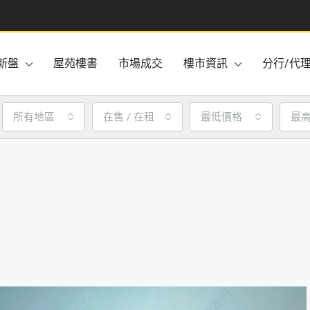
新盤
屋苑樓書
市場成交
樓市資訊
分行/代
所有地區
在售 / 在租
最低價格
最