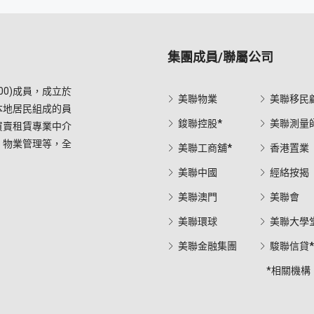
集團成員/聯屬公司
0)成員，成立於
美聯物業
美聯移民
本地居民組成的員
鋑聯控股*
美聯測量
買賣租賃專業中介
，物業管理等，全
美聯工商舖*
香港置業
美聯中國
經絡按揭
美聯澳門
美聯會
美聯環球
美聯大學
美聯金融集團
駿聯信貸
*相關機構