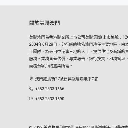
關於美聯澳門
美聯澳門為香港聯交所上市公司美聯集團(上市編號：120
2004年6月28日，分行網絡遍佈澳門氹仔主要地區，由
工團隊，為來自中港澳三地的人士，提供住宅及商舖的
服務。業務涵蓋估價，專業報告，銀行按揭，租務管理
面覆蓋客戶的置業所需。
澳門羅馬街27號建興龍廣場地下G舖
+853 2833 1666
+853 2833 1690
© 2022 美聯物業(澳門)代理有限公司 版權所有 不得轉載