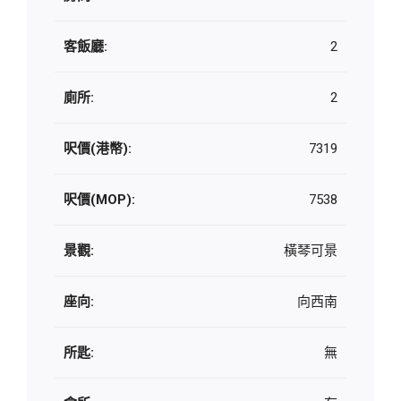
客飯廳:
2
廁所:
2
呎價(港幣):
7319
呎價(MOP):
7538
景觀:
橫琴可景
座向:
向西南
所匙:
無