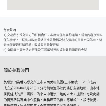
免責聲明
1) 交易所引致對買方的任何責任：本廣告僅為要約邀請，所有內容及資料
僅供參考，一切均以政府最終批准法律檔及雙方簽訂的買賣合同為准，開
發商保留最終解釋權，敬請留意最新資料
2) 有關樓宇廣告法定資訊及五證編號資料請聯繫相關職員查閱
關於美聯澳門
美聯澳門為香港聯交所上市公司美聯集團(上市編號：1200)成員，
成立於2004年6月28日，分行網絡遍佈澳門氹仔主要地區，由本地
居民組成的員工團隊，為來自中港澳三地的人士，提供住宅及商舖
的買賣租賃專業中介服務。業務涵蓋估價，專業報告，銀行按揭，
租務管理，物業管理等，全面覆蓋客戶的置業所需。