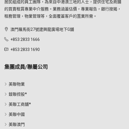
居民組成的員工團隊，為來自中港澳三地的人士，提供住宅及商舖
的買賣租賃專業中介服務。業務涵蓋估價，專業報告，銀行按揭，
租務管理，物業管理等，全面覆蓋客戶的置業所需。
澳門羅馬街27號建興龍廣場地下G舖
+853 2833 1666
+853 2833 1690
集團成員/聯屬公司
美聯物業
鋑聯控股*
美聯工商舖*
美聯中國
美聯澳門