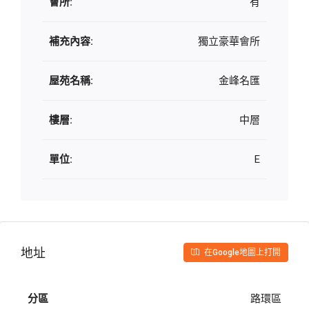
會所:
有
補充內容:
獨立豪華會所
屋苑名稱:
金峰名匯
樓層:
中層
單位:
E
地址
在Google地圖上打開
分區
路環區