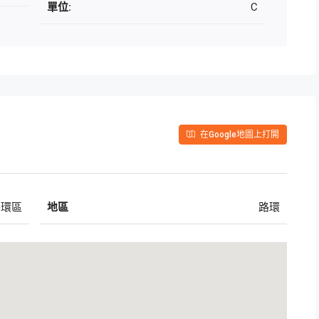
單位:
C
在Google地圖上打開
路環區
地區
路環