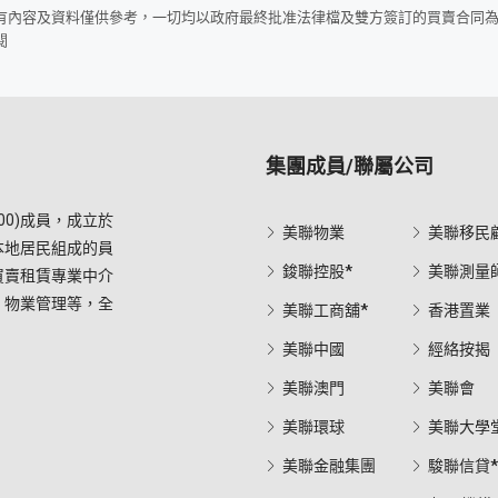
所有內容及資料僅供參考，一切均以政府最終批准法律檔及雙方簽訂的買賣合同
閱
集團成員/聯屬公司
0)成員，成立於
美聯物業
美聯移民
本地居民組成的員
鋑聯控股*
美聯測量
買賣租賃專業中介
，物業管理等，全
美聯工商舖*
香港置業
美聯中國
經絡按揭
美聯澳門
美聯會
美聯環球
美聯大學
美聯金融集團
駿聯信貸