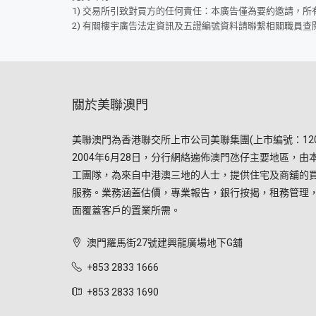
1) 交易所引致對買方的任何責任：本廣告僅為要約邀請，
2) 有關樓宇廣告法定資訊及五證編號資料請聯繫相關職員查
關於美聯澳門
美聯澳門為香港聯交所上市公司美聯集團(上市編號：120
2004年6月28日，分行網絡遍佈澳門氹仔主要地區，由
工團隊，為來自中港澳三地的人士，提供住宅及商舖的
服務。業務涵蓋估價，專業報告，銀行按揭，租務管理
面覆蓋客戶的置業所需。
澳門羅馬街27號建興龍廣場地下G舖
+853 2833 1666
+853 2833 1690