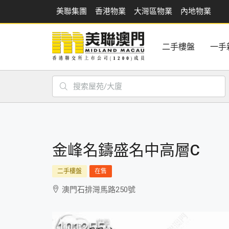
美聯集團
香港物業
大灣區物業
內地物業
二手樓盤
一手
金峰名鑄盛名中高層C
二手樓盤
在售
澳門石排灣馬路250號