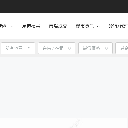
新盤
屋苑樓書
市場成交
樓市資訊
分行/代
所有地區
在售 / 在租
最低價格
最