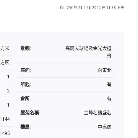
更新於 21 5 月, 2022 在 11:38 下午
 平方米
景觀:
高爾夫球場及金光大道
景
 平方呎
座向:
向東北
1
所匙:
有
2
會所:
有
1
屋苑名稱:
金峰名鑄盛名
1144
樓層:
中高層
1495