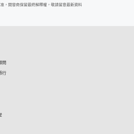
為准，開發商保留最終解釋權，敬請留意最新資料
顧問
師行
堂
*