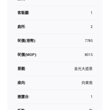
客飯廳:
1
廁所:
2
呎價(港幣):
7785
呎價(MOP):
8015
景觀:
金光大道景
座向:
向東南
連露台:
1