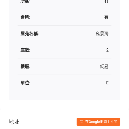
所匙:
有
會所:
有
屋苑名稱:
雍景灣
座數:
2
樓層:
低層
單位:
E
地址
在Google地圖上打開