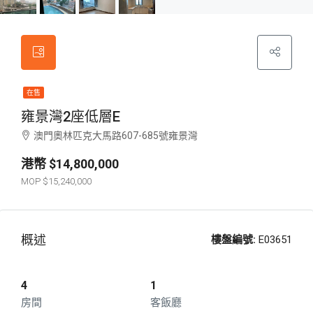
在售
雍景灣2座低層E
澳門奧林匹克大馬路607-685號雍景灣
$14,800,000
$15,240,000
概述
樓盤編號:
E03651
4
1
房間
客飯廳