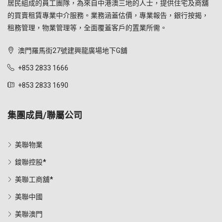
居民組成的員工團隊，為來自中港澳三地的人士，提供住宅及商舖
的買賣租賃專業中介服務。業務涵蓋估價，專業報告，銀行按揭，
租務管理，物業管理等，全面覆蓋客戶的置業所需。
澳門羅馬街27號建興龍廣場地下G舖
+853 2833 1666
+853 2833 1690
集團成員/聯屬公司
美聯物業
鋑聯控股*
美聯工商舖*
美聯中國
美聯澳門