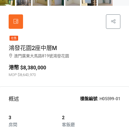
在售
鴻發花園2座中層M
澳門廣東大馬路819號鴻發花園
$8,380,000
$8,643,970
概述
樓盤編號:
H05599-01
3
2
房間
客飯廳