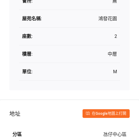
會所:
無
屋苑名稱:
鴻發花園
座數:
2
樓層:
中層
單位:
M
地址
在Google地圖上打開
分區
氹仔中心區