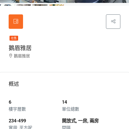
在售
鵝眉雅居
鵝眉雅居
概述
6
14
樓宇層數
單位總數
234-499
開放式, 一房, 兩房
平方呎
間隔