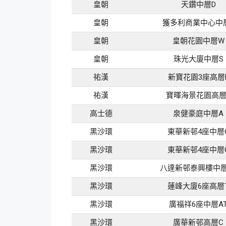
皇朝
天鑽中層D
皇朝
獲多利商業中心中
皇朝
皇朝花園中層W
皇朝
珠光大廈中層S
祐漢
新寶花園3座高層
祐漢
寶暉海景花園高層
高士德
泉健豪庭中層A
黑沙環
東華新邨4座中層
黑沙環
東華新邨4座中層
黑沙環
八達新邨泰興樓中層
黑沙環
蓮峰大廈6座高層
黑沙環
廣福祥6座中層A
黑沙環
廣華新邨高層C