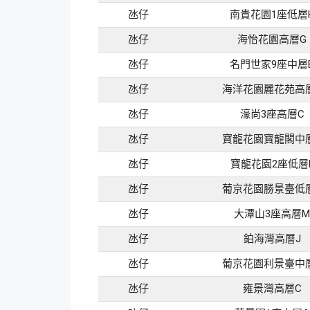
氹仔
南貴花園1座低層
氹仔
海怡花園高層G
氹仔
名門世家9座中層
氹仔
海洋花園麗花苑高
氹仔
濠尚3座高層C
氹仔
寶龍花園寶龍閣中
氹仔
寶龍花園2座低層
氹仔
葡京花園勝景臺低
氹仔
大潭山3座高層M
氹仔
鉑海灣高層J
氹仔
葡京花園利景臺中
氹仔
雍景灣高層C