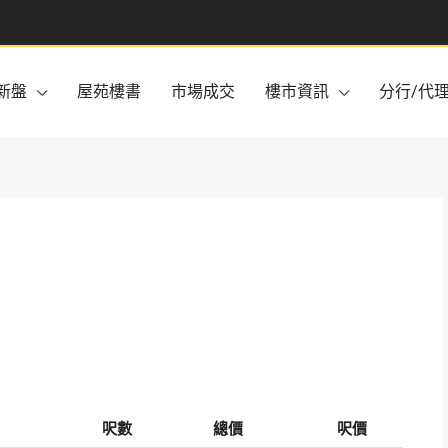
新盤
屋苑樓書
市場成交
樓市資訊
分行/代
呎數
總價
呎價