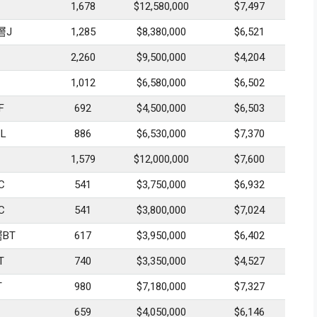
1,678
$12,580,000
$7,497
層J
1,285
$8,380,000
$6,521
2,260
$9,500,000
$4,204
1,012
$6,580,000
$6,502
F
692
$4,500,000
$6,503
L
886
$6,530,000
$7,370
1,579
$12,000,000
$7,600
C
541
$3,750,000
$6,932
C
541
$3,800,000
$7,024
BT
617
$3,950,000
$6,402
T
740
$3,350,000
$4,527
T
980
$7,180,000
$7,327
659
$4,050,000
$6,146