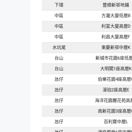
下環
豐順新邨地鋪
中區
方瀧大廈低層B
中區
利富大廈高層D
中區
利昌大廈高層F
水坑尾
東慶新邨中層K
台山
新城市花園6座低
台山
大明閣1座高層K
氹仔
伯樂花園4座高層
氹仔
濠珀2座高層E
氹仔
海洋花園麗花苑高
氹仔
南新花園3座高層
氹仔
百利寶中層L