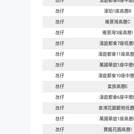
氹仔
濠庭都會6座中層
氹仔
濠珀1座高層B
氹仔
雍景灣高層C
氹仔
雍景灣3座高層I
氹仔
濠庭都會7座低層
氹仔
濠庭都會11座高層
氹仔
萬國華庭1座中層
氹仔
濠庭都會10座中層
氹仔
皇族高層E
氹仔
濠庭都會6座中層
氹仔
泉鴻花園碧苑低層
氹仔
萬國華庭1座高層
氹仔
寶龍花園高層I