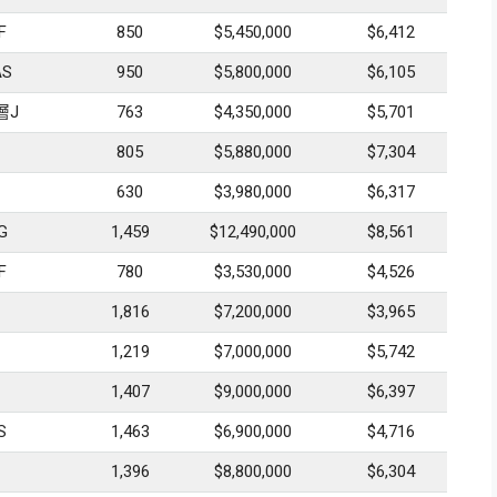
F
850
$5,450,000
$6,412
S
950
$5,800,000
$6,105
層J
763
$4,350,000
$5,701
805
$5,880,000
$7,304
630
$3,980,000
$6,317
G
1,459
$12,490,000
$8,561
F
780
$3,530,000
$4,526
1,816
$7,200,000
$3,965
1,219
$7,000,000
$5,742
1,407
$9,000,000
$6,397
S
1,463
$6,900,000
$4,716
1,396
$8,800,000
$6,304