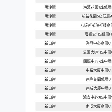
黑沙環
海濱花園1座低層
黑沙環
新益花園5座低層A
黑沙環
八達新邨瑞祥樓高
黑沙環
廣福安1座低層H
新口岸
海冠中心高層C
新口岸
公園大道1座中層
新口岸
國際中心7座中層
新口岸
中裕大廈中層C
新口岸
南岸花園低層S
新口岸
南成大廈中層D
新口岸
鴻安中心3座中層
新口岸
南成大廈高層C