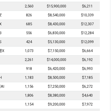
2,560
$15,900,000
$6,211
Z
826
$8,540,000
$10,339
X
685
$8,430,000
$12,307
B
556
$6,830,000
$12,284
S
424
$5,130,000
$12,099
層X
1,073
$7,150,000
$6,664
2,261
$14,000,000
$6,192
918
$6,420,000
$6,993
H
1,183
$8,500,000
$7,185
AI
1,156
$7,250,000
$6,272
1,806
$8,380,000
$4,640
1,154
$9,200,000
$7,972