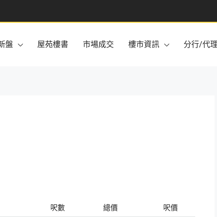
新盤
屋苑樓書
市場成交
樓市資訊
分行/代
呎數
總價
呎價