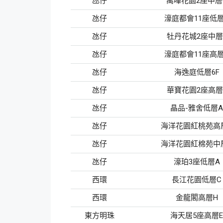
氹仔
萬暉花園2座中層
氹仔
濠庭都會11座低層
氹仔
牡丹花城2座中層
氹仔
濠庭都會11座高層
氹仔
海逸庭低層6F
氹仔
華寶花園2座高層
氹仔
晶品-雅舍低層A
氹仔
海洋花園紅桃苑高
氹仔
海洋花園紅棉苑中
氹仔
濠珀3座低層A
西環
長江花園低層C
西環
金龍閣高層H
東方明珠
海天居5座高層E