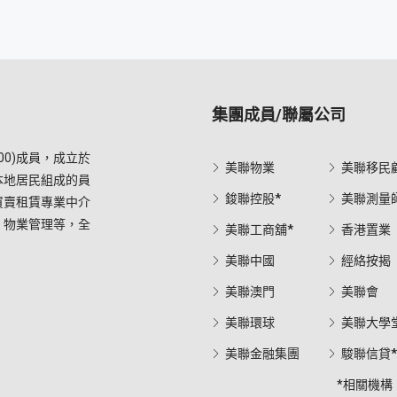
集團成員/聯屬公司
0)成員，成立於
美聯物業
美聯移民
本地居民組成的員
鋑聯控股*
美聯測量
買賣租賃專業中介
，物業管理等，全
美聯工商舖*
香港置業
美聯中國
經絡按揭
美聯澳門
美聯會
美聯環球
美聯大學
美聯金融集團
駿聯信貸
*相關機構