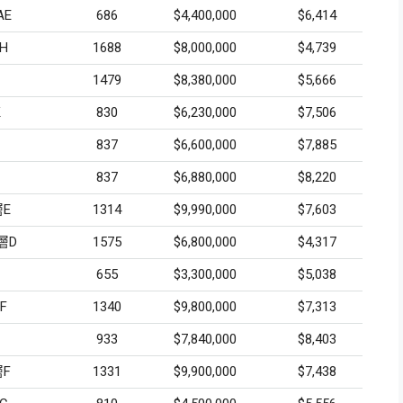
E
686
$4,400,000
$6,414
H
1688
$8,000,000
$4,739
1479
$8,380,000
$5,666
K
830
$6,230,000
$7,506
837
$6,600,000
$7,885
837
$6,880,000
$8,220
E
1314
$9,990,000
$7,603
層D
1575
$6,800,000
$4,317
655
$3,300,000
$5,038
F
1340
$9,800,000
$7,313
933
$7,840,000
$8,403
F
1331
$9,900,000
$7,438