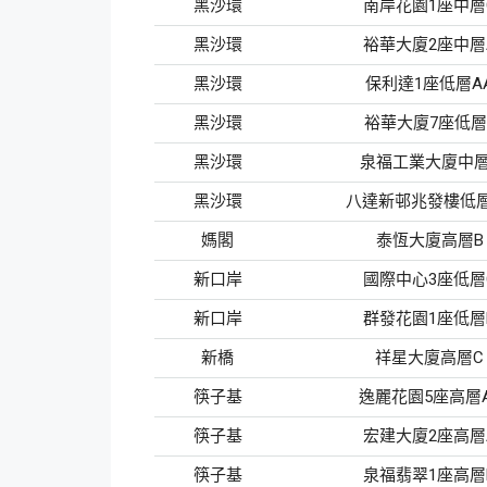
黑沙環
南岸花園1座中層
黑沙環
裕華大廈2座中層
黑沙環
保利達1座低層A
黑沙環
裕華大廈7座低層
黑沙環
泉福工業大廈中層
黑沙環
八達新邨兆發樓低層
媽閣
泰恆大廈高層B
新口岸
國際中心3座低層
新口岸
群發花園1座低層
新橋
祥星大廈高層C
筷子基
逸麗花園5座高層A
筷子基
宏建大廈2座高層
筷子基
泉福翡翠1座高層