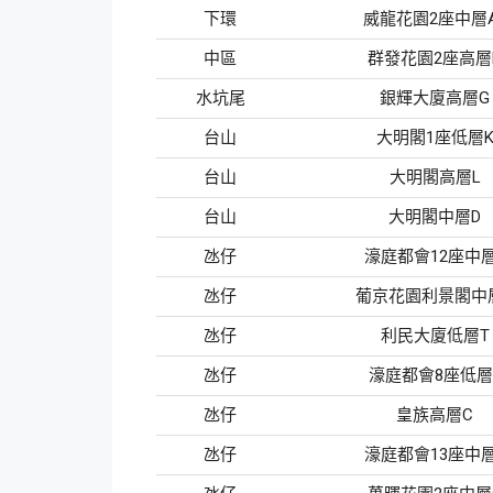
下環
威龍花園2座中層A
中區
群發花園2座高層
水坑尾
銀輝大廈高層G
台山
大明閣1座低層
台山
大明閣高層L
台山
大明閣中層D
氹仔
濠庭都會12座中層
氹仔
葡京花園利景閣中
氹仔
利民大廈低層T
氹仔
濠庭都會8座低層
氹仔
皇族高層C
氹仔
濠庭都會13座中層