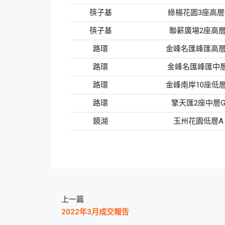
筷子基
綠楊花園3座高層
筷子基
聯薪廣場2座高層
路環
金峰名匯峰匯高層
路環
金峰名匯峰匯中層
路環
金峰南岸10座低層
路環
擎天匯2座中層
鏡湖
玉州花園低層A
上一篇
2022年3月成交報告