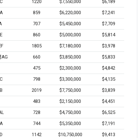
C
1220
$7,550,000
$6,189
A
859
$6,220,000
$7,241
A
707
$5,450,000
$7,709
E
860
$5,000,000
$5,814
F
1805
$7,180,000
$3,978
AG
660
$3,850,000
$5,833
475
$2,300,000
$4,842
C
798
$3,300,000
$4,135
B
2019
$7,750,000
$3,839
483
$2,150,000
$4,451
L
728
$4,750,000
$6,525
A
744
$5,350,000
$7,191
D
1142
$10,750,000
$9,413