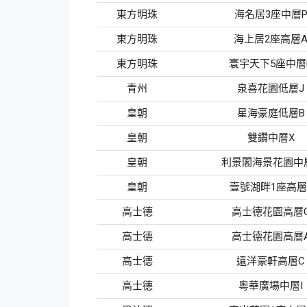
東方明珠
海名居3座中層
東方明珠
海上居2座高層
東方明珠
寰宇天下5座中層
青州
泉喜花園低層J
皇朝
星海豪庭低層B
皇朝
雙鑽中層X
皇朝
利景閣海景花園中
皇朝
壹號湖畔1座高層
高士德
高士德花園高層
高士德
高士德花園高層
高士德
遠洋豪軒高層C
高士德
粵華廣場中層I