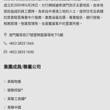
成立於2004年6月28日，分行網絡遍佈澳門氹仔主要地區，由本地
居民組成的員工團隊，為來自中港澳三地的人士，提供住宅及商舖
的買賣租賃專業中介服務。業務涵蓋估價，專業報告，銀行按揭，
租務管理，物業管理等，全面覆蓋客戶的置業所需。
澳門羅馬街27號建興龍廣場地下G舖
+853 2833 1666
+853 2833 1690
集團成員/聯屬公司
美聯物業
鋑聯控股*
美聯工商舖*
美聯中國