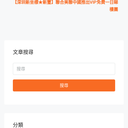
【深圳新坐標★新璽】聯合美聯中國推出VIP免費一日睇
樓團
文章搜尋
搜尋
分類